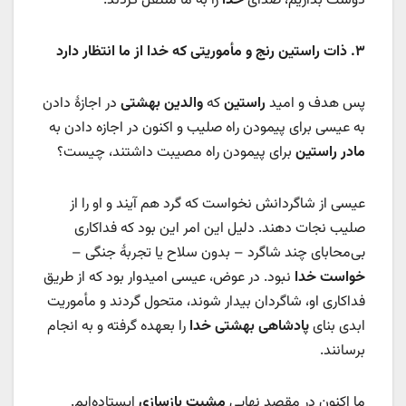
دوست بداریم، صدای
خدا
را به ما منتقل کردند.
۳.
ذات راستین رنج و مأموریتی که خدا از ما انتظار دارد
پس هدف و امید
راستین
که
والدین بهشتی
در اجازۀ دادن
به عیسی برای پیمودن راه صلیب و اکنون در اجازه دادن به
مادر راستین
برای پیمودن راه مصیبت داشتند، چیست؟
عیسی از شاگردانش نخواست که گرد هم آیند و او را از
صلیب نجات دهند. دلیل این امر این بود که فداکاری
بی‌محابای چند شاگرد – بدون سلاح یا تجربۀ جنگی –
خواست خدا
نبود. در عوض، عیسی امیدوار بود که از طریق
فداکاری او، شاگردان بیدار شوند، متحول گردند و مأموریت
ابدی بنای
پادشاهی بهشتی
خدا
را بعهده گرفته و به انجام
برسانند.
ما اکنون در مقصد نهایی
مشیت بازسازی
ایستاده‌ایم.