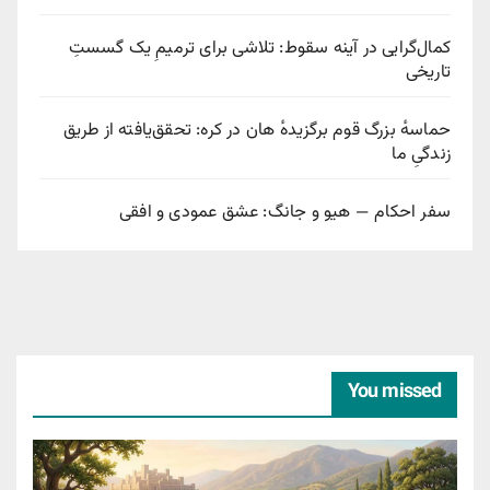
کمال‌گرایی در آینه سقوط: تلاشی برای ترمیمِ یک گسستِ
تاریخی
حماسهٔ بزرگ قوم برگزیدهٔ هان در کره: تحقق‌یافته از طریق
زندگیِ ما
سفر احکام — هیو و جانگ: عشق عمودی و افقی
You missed