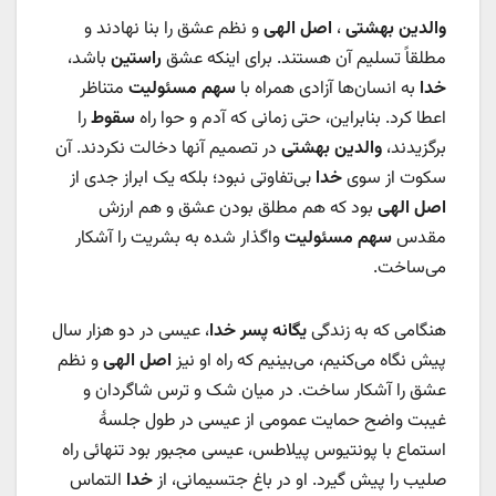
والدین بهشتی
،
اصل الهی
و نظم عشق را بنا نهادند و
مطلقاً تسلیم آن هستند. برای اینکه عشق
راستین
باشد،
خدا
به انسان‌ها آزادی همراه با
سهم مسئولیت
متناظر
اعطا کرد. بنابراین، حتی زمانی که آدم و حوا راه
سقوط
را
برگزیدند،
والدین بهشتی
در تصمیم آنها دخالت نکردند. آن
سکوت از سوی
خدا
بی‌تفاوتی نبود؛ بلکه یک ابراز جدی از
اصل الهی
بود که هم مطلق بودن عشق و هم ارزش
مقدس
سهم مسئولیت
واگذار شده به بشریت را آشکار
می‌ساخت.
هنگامی که به زندگی
یگانه پسر خدا
، عیسی در دو هزار سال
پیش نگاه می‌کنیم، می‌بینیم که راه او نیز
اصل الهی
و نظم
عشق را آشکار ساخت. در میان شک و ترس شاگردان و
غیبت واضح حمایت عمومی از عیسی در طول جلسۀ
استماع با پونتیوس پیلاطس، عیسی مجبور بود تنهائی راه
صلیب را پیش گیرد. او در باغ جتسیمانی، از
خدا
التماس