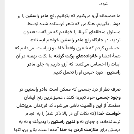
شود.
ما صمیمانه آرزو می‌کنیم که بتوانیم رنج
مادر راستین
را بر
دوش بگیریم. هنگامی که شعر فرستاده شده توسط
مسئول منطقه‌ای آفریقا را خواندم که می‌گفت: «بدون
تردید، در جایگاه رنج
مادر راستین
خواهم ایستاد»،
احساس کردم که شعری واقعاً خلف و زیباست. می‌دانم که
همۀ اعضا و
خانواده‌های برکت گرفته
ما نکات نهفته در آن
ابیات را احساس می‌کنند: که آرزو داریم به جای
مادر
راستین
، دوره حبس او را تحمل کنیم.
صرف نظر از درد جسمی که ممکن است
مادر راستین
در
وجود جسمی
خود تجربه کنند ، عمیق‌ترین رنج ایشان
مطمئناً از این واقعیت ناشی می‌شود که فرزندان عزیزشان
خواست خدا
(که نکات آن در بالا ذکر شد) را به انجام
نرسانده‌اند، و جهان نه
والدین راستین
را پذیرفته و نه به
درستی برای
ملازمت کردن به خدا
آمده است. بنابراین، تنها