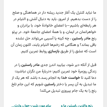
ما نباید کنترل یک آغاز جدید ریشه دار در هماهنگی و صلح
را از دست بدهیم. از امروز، باید به دنبال آشتی و التیام در
هر رابطه‌ای باشیم—با اعضای خانوادۀ خود، با برادران و
خواهرانمان در ایمان، و با همۀ اعضای جامعۀ خود. در پرتو
رنج
مادر راستین
، چه کینه یا آسیبی می‌تواند حل نشده
باقی بماند؟ و هنگامی که زخم‌ها التیام یابند، اکنون زمان آن
است که عشق را از طریق
بازسازی
روابط تمرین کنیم.
قبل از آنکه دیر شود، بیایید اندرز جدی
مادر راستین
را در
زندگی روزمرۀ خود تمرین کنیم: «دربارۀ من نگران نباشید؛
دعا کنید تا
خواست خدا
به انجام رسد.» باشد که هر یک از
ما تبدیل به آن پسر یا دختر
راستین
شویم که این جام تلخ
رنج را به یک جام پیروزی تبدیل می‌کند!
رنج والدین راستین ما و
پیام مون شین-چول، وارث