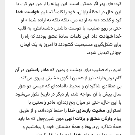
کرد: «ای پدر اگر ممكن است، این پیاله را از من دور كن، با
این حال در لحظۀ پایانی، خود را کاملاً تسلیم
خواست خدا
کرد و گفت: «نه به اراده من، بلکه بلکه به اراده شما.» او
حتی بر روی صلیب، با دوست داشتن دشمنانش، به قلب
خدا
شهادت
داد. این کلمات سادۀ عشق بودند که راه را
برای شکل‌گیری مسیحیت گشودند تا امروز به یک ایمان
جهانی تبدیل شود.
امروز، راه صلیب برای بهشت و زمین که
مادر راستین
در آن
گام برمی‌دارند، نیز از همین الگوی مشیتی پیروی می‌کند.
بی‌اعتقادی شاگردان و محیط ناآماده‌ای که عیسی دو هزار
سال پیش با آن مواجه شد، بار دیگر در تاریخ تکرار می‌شود.
با این حال، حتی در میان رنج زندان،
مادر راستین
با
استواری
مشیت بازسازی
خدا
را حفظ کرده‌اند، و از طریق
پیام
وارثان عشق و برکات الهی
مون شین‌چول که ما باید
همۀ شاگردان بی‌وفا و همۀ دشمنان خود را ببخشیم و