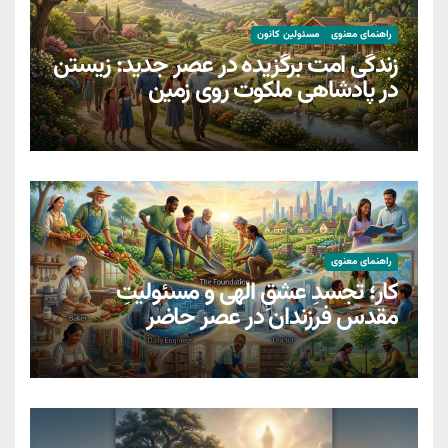
راهنمای معنوی
مسئولین کانون
زندگی امت برگزیده در عصر جدید: زیستن
در پادشاهی ملکوت روی زمین
راهنمای معنوی
کار؛ تجسدِ عشقِ الهی و مسئولیتِ
مقدسِ فرزندان در عصر حاضر