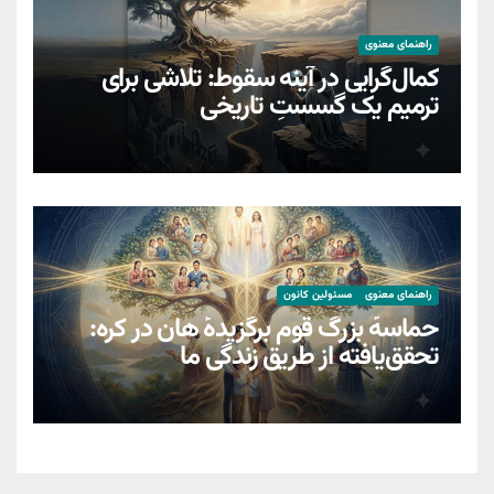
راهنمای معنوی
کمال‌گرایی در آینه سقوط: تلاشی برای
ترمیمِ یک گسستِ تاریخی
راهنمای معنوی
مسئولین کانون
حماسهٔ بزرگ قوم برگزیدهٔ هان در کره:
تحقق‌یافته از طریق زندگیِ ما