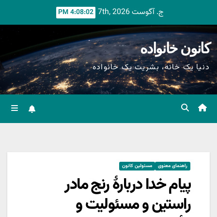
Ski
ج. آگوست 7th, 2026
4:08:04 PM
t
conten
کانون خانواده
دنیا یک خانه، بشریت یک خانواده
راهنمای معنوی
مسئولین کانون
پیام خدا دربارۀ رنج مادر
راستین و مسئولیت و