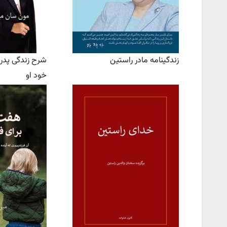
زندگینامه مادر راستین
شرح زندگی پدر
خود او