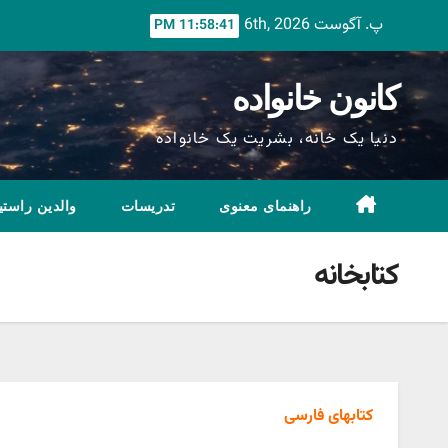
Ski
پ. آگوست 6th, 2026
11:58:43 PM
t
conten
کانون خانواده
دنیا یک خانه، بشریت یک خانواده
راهنمای معنوی
تدریسات
والدین راستی
کتابخانه
کتابهای فارسی