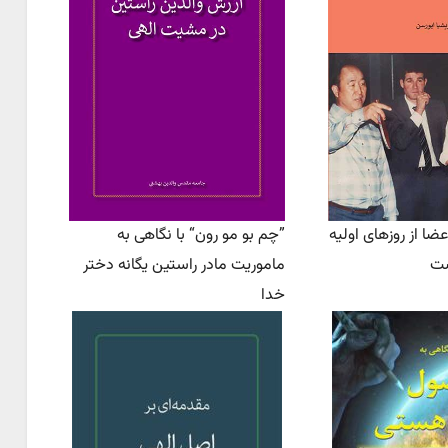
ضا از روزهای اولیه
”چم بو مو رون“ با نگاهی به
ضت
ماموریت مادر راستین یگانه دختر
خدا