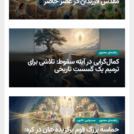
مقدسِ فرزندان در عصر حاضر
راهنمای معنوی
کمال‌گرایی در آینه سقوط: تلاشی برای
ترمیمِ یک گسستِ تاریخی
راهنمای معنوی
مسئولین کانون
حماسهٔ بزرگ قوم برگزیدهٔ هان در کره: