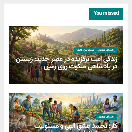
You missed
راهنمای معنوی
مسئولین کانون
زندگی امت برگزیده در عصر جدید: زیستن
در پادشاهی ملکوت روی زمین
راهنمای معنوی
کار؛ تجسدِ عشقِ الهی و مسئولیتِ