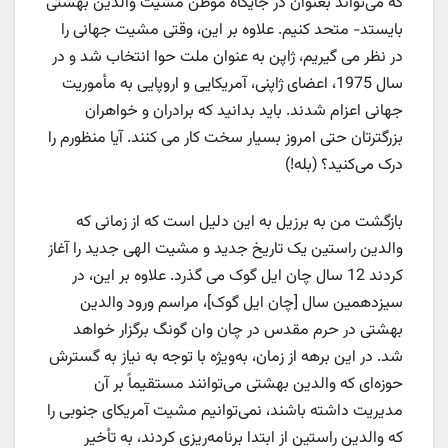
که می‌تواند بعنوان در جایگاه موطن مشیت والدین بهشتی
بایستد- متحد کنیم. علاوه بر این، وقتی مشیت جهانی را
در نظر می گیریم، ژاپن به عنوان ملت حوا انتخاب شد و در
سال 1975، اعضای ژاپنی، آمریکایی و اروپایی به مأموریت
جهانی اعزام شدند. باید بدانید که برادران و خواهران
بزرگترتان حتی امروز بسیار سخت کار می کنند. آیا منظورم را
درک می‌کنید؟ (بله!)
بازگشت من به برزیل به این دلیل است که از زمانی که
والدین راستین یک تاریخ جدید و مشیت الهی جدید را آغاز
کردند 12 سال چان ایل گوک می گذرد. علاوه بر این، در
سیزدهمین سال [چان ایل گوک]، مراسم ورود والدین
بهشتی در حرم مقدس در چان وان گونگ برگزار خواهد
شد. در این برهه از زمان، به‌ویژه با توجه به نیاز به گسترش
حوزه‌ای که والدین بهشتی می‌توانند مستقیماً بر آن
مدیریت داشته باشند، نمی‌توانیم مشیت آمریکای جنوبی را
که والدین راستین از ابتدا برنامه‌ریزی کردند، به تأخیر