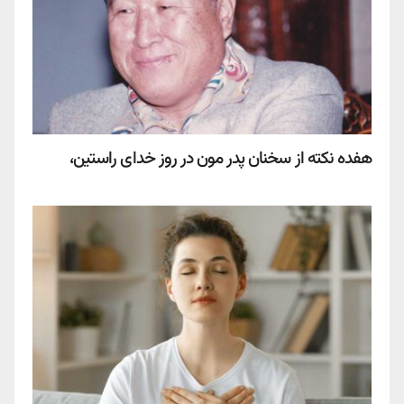
هفده نكته از سخنان پدر مون در روز خدای راستین،