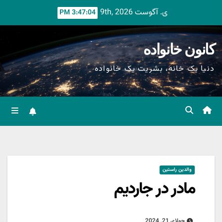
Ski
ی. آگوست 9th, 2026
3:47:05 PM
t
conten
کانون خانواده
دنیا یک خانه، بشریت یک خانواده
والدین راستین
مادر در جاردیم
جولای 21, 2024