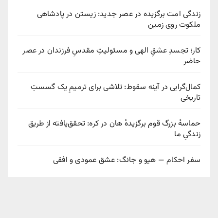
زندگی امت برگزیده در عصر جدید: زیستن در پادشاهی
ملکوت روی زمین
کار؛ تجسدِ عشقِ الهی و مسئولیتِ مقدسِ فرزندان در عصر
حاضر
کمال‌گرایی در آینه سقوط: تلاشی برای ترمیمِ یک گسستِ
تاریخی
حماسهٔ بزرگ قوم برگزیدهٔ هان در کره: تحقق‌یافته از طریق
زندگیِ ما
سفر احکام — هیو و جانگ: عشق عمودی و افقی