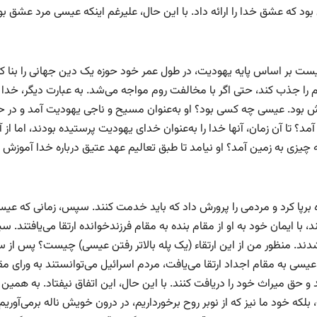
د که عشق خدا را ارائه داد. با این حال، علیرغم اینکه عیسی مرد عشق بو
ست بر اساس پایه یهودیت، در طول عمر خود حوزه یک دین جهانی را بنا کن
م را جذب کند، حتی اگر با مخالفت روم مواجه می‌شد. به عبارت دیگر، خدا 
 بود. عیسی چه کسی بود؟ او به‌عنوان مسیح و ناجی یهودیت آمد و در ح
تا آن زمان، آنها خدا را به‌عنوان خدای یهودیت پرستیده بودند، اما از آ
 چیزی به زمین آمد؟ او نیامد تا طبق تعالیم عهد عتیق درباره خدا آموزش 
ه برپا کرد و مردمی را پرورش داد که باید خدمت کنند. سپس، زمانی که عیس
د، با ایمان خود به او از مقام بنده به مقام فرزندخوانده ارتقا می‌یافتند. 
‌شدند. منظور من از این ارتقاء (یک پله بالاتر رفتن عیسی) چیست؟ پس از 
عیسی به مقام اجداد ارتقا می‌یافت، مردم اسرائیل می‌توانستند به ورای مق
د و حق میراث خود را دریافت کنند. با این حال، این اتفاق نیفتاد. به همین
ه تنها خلقت، بلکه خود ما نیز که از نوبر روح برخورداریم، در درون خویش ناله برمی‌آوریم