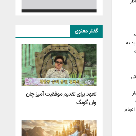
اطر
گفتار معنوی
ه
ید به
کی
ر
تعهد برای تقدیم موفقیت آمیز چان
وان گونگ
 انجام