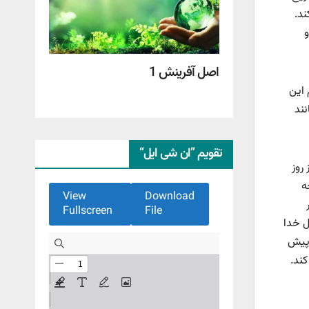
ند.
و
اصل آفرینش 1
 این
نند
تقویم ”ان شی ایل“
روز
ه
View
Download
Fullscreen
File
ل خدا
 پیش
کند.