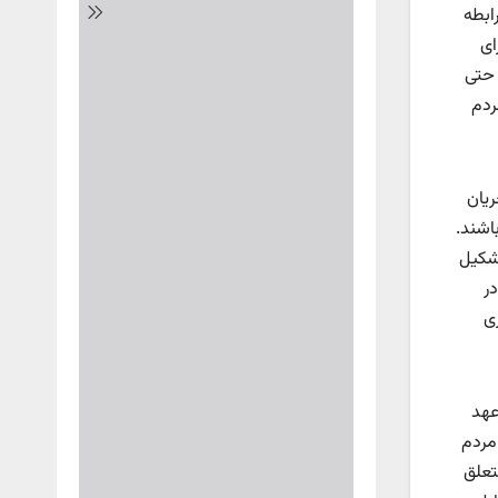
ابطه
ای
 حتی
ردم
ریان
اشند.
تشکیل
در
زی
عهد
 مردم
تعلق