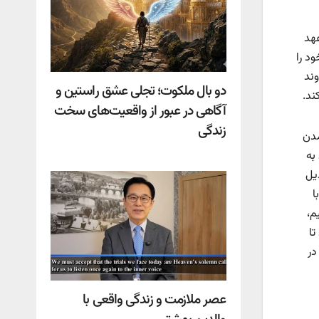
عهد
د را
وند
دو بال ملکوت؛ تجلی عشق راستین و
ند.
آگاهی در عبور از واقعیت‌های سخت
زندگی
مدن
به
یل
ا
م،
تا
در
عصر ملازمت و زندگی واقعی با