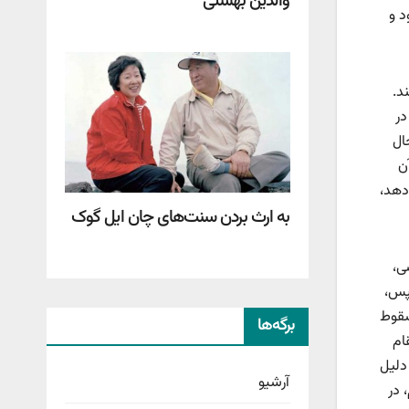
والدین بهشتی
د و
د.
در
ال
ن
دهد،
به ارث بردن سنت‌های چان ایل گوک
ی،
سپس،
سقوط
برگه‌ها
ام
 دلیل
آرشیو
، در