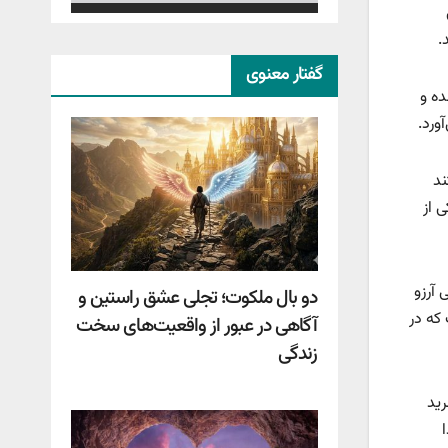
.
گفتار معنوی
ده و
ورد.
ند
 از
 آرزو
دو بال ملکوت؛ تجلی عشق راستین و
 که در
آگاهی در عبور از واقعیت‌های سخت
زندگی
رید