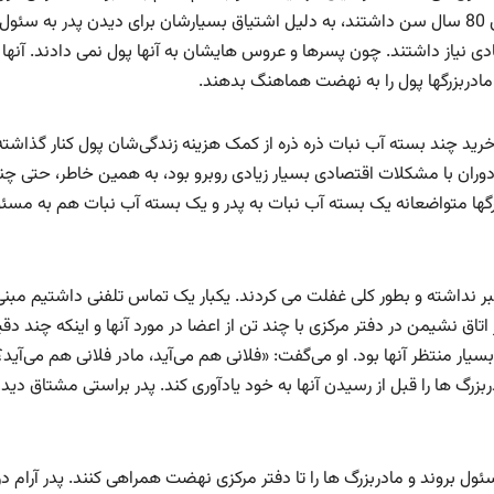
بود. حتی چنین مادربزرگ‌های مسنی، که بسیاری از آنها بالای 80 سال سن داشتند، به دلیل اشتیاق بسیارشان برای دیدن پدر به سئول
ادی نیاز داشتند. چون پسرها و عروس هایشان به آنها پول نمی دادند. آنها
 مادربزرگها پول را به نهضت هماهنگ بدهند.
رید چند بسته آب نبات ذره ذره از کمک هزینه زندگی‌شان پول کنار گذاشته 
وران با مشکلات اقتصادی بسیار زیادی روبرو بود، به همین خاطر، حتی چن
بزرگها متواضعانه یک بسته آب نبات به پدر و یک بسته آب نبات هم به مسئ
 نداشته و بطور کلی غفلت می کردند. یکبار یک تماس تلفنی داشتیم مبنی
در اتاق نشیمن در دفتر مرکزی با چند تن از اعضا در مورد آنها و اینکه چند دق
ر منتظر آنها بود. او می‌گفت: «فلانی هم می‌آید، مادر فلانی هم می‌آید؟
گ ها را قبل از رسیدن آنها به خود یادآوری کند. پدر براستی مشتاق دیدن
ئول بروند و مادربزرگ ها را تا دفتر مرکزی نهضت همراهی کنند. پدر آرام در