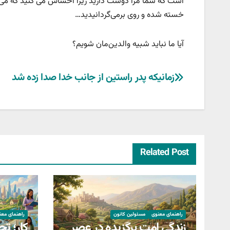
است که شما مرا دوست دارید زیرا احساس می کنید که می ت
خسته شده و روی برمی‌گردانیدید…
آیا ما نباید شبیه والدین‌مان شویم؟
راهبری
زمانیکه پدر راستین از جانب خدا صدا زده شد
نوشته
Related Post
راهنمای معنوی
مسئولین کانون
راهنمای معن
زندگی امت برگزیده در عصر
کار؛ تج