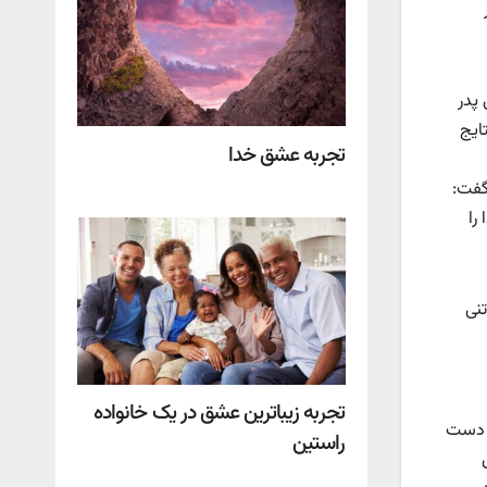
 پدر
ایج
تجربه عشق خدا
‌گفت:
را
تنی
تجربه زیباترین عشق در یک خانواده
، دست
راستین