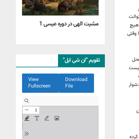
توالت
مشیت الهی در دوره عیسی 1
 هیچ
ا وقتی
محل
تقویم ”ان شی ایل“
 بیست
View
Download
شوار
Fullscreen
File
ن
کرده