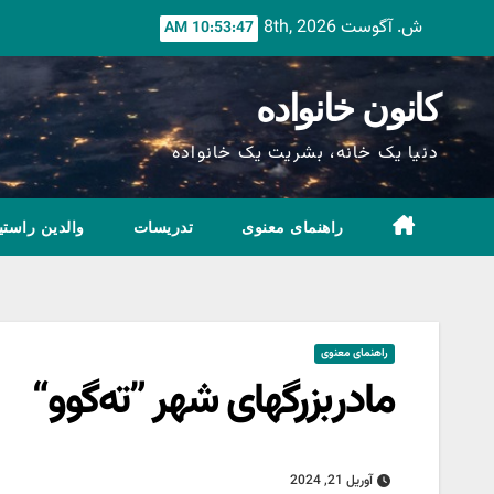
Ski
ش. آگوست 8th, 2026
10:53:48 AM
t
conten
کانون خانواده
دنیا یک خانه، بشریت یک خانواده
راهنمای معنوی
تدریسات
والدین راستی
راهنمای معنوی
مادربزرگهای شهر ”ته‌گوو“
آوریل 21, 2024