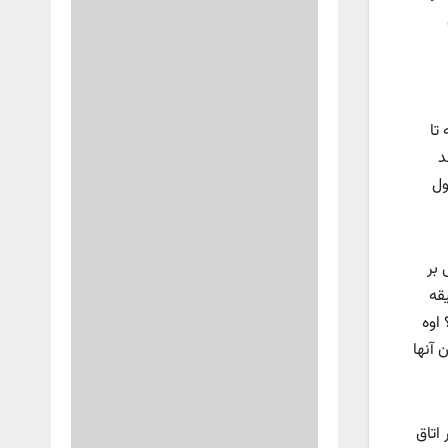
تا
د
ول
 بر
یقه
 اوه
 آنها
 اتاق