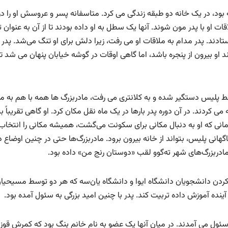
ود، در یک خانه دو طبقه زندگی می کرد. متاسفانه پسر و عروسش او را در
 او با پدر مون شوند. آنها یک سطل به او داده بودند تا از آن به عنوان 
ستادند. پدر مدام به ملاقات او می رفت، زیرا دلش برای او تنگ می‌شد. پدر
کند او بیرون از پنجره باشد، اما گاهی اوقات در گوشه خیابان پنهان می شد ت
سط پلیس دستگیر شده و به کلانتری می رفت، مادربزرگ ها همه با هم به 
 کردند. در آن دوره پدر بارها در یک ماه نقل مکان کرد. او گاهی تقریباً
. زمانی که او به دنبال مکانی برای سکونت می‌گشت، همیشه مکانی را انتخاب
انی پلیس، بتواند از خانه بیرون برود. مادربزرگ‌ها حتی در چنین اوضاع د
مادربزرگ‌های شهر ته‌گوو لقب «دوستان رنج من» داده بود.
 کردن دانشجویان دانشگاه ایوا و دانشگاه یان‌سه که هر دو توسط مسیحیا
آینده آموزش داده تربیت کند. پدر با چنین امید بزرگی به سئول آمده بود.
به سئول می آمدند. در میان آنها یک عضو به نام خانم بنگ بود که کمرش قوز 