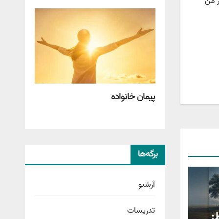
ز من
پیمان خانواده
برگه‌ها
آرشیو
تدریسات
: