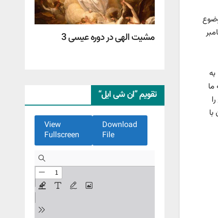
 می‌رسد و این موضوع
 یکم دسامبر
مشیت الهی در دوره عیسی 3
به
 ما
تقویم ”ان شی ایل“
را
با
View
Download
Fullscreen
File