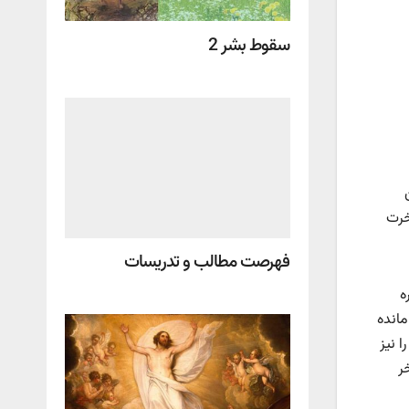
سقوط بشر 2
خرت
فهرصت مطالب و تدریسات
ه
مانده
 نیز
ر