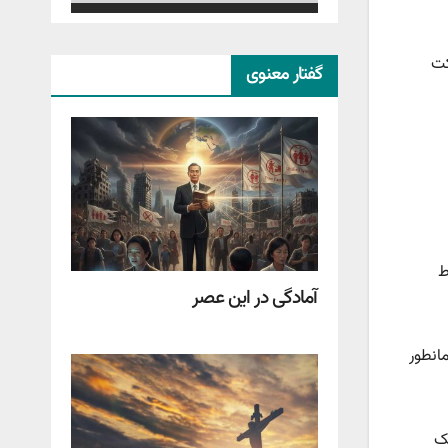
کت
گفتار معنوی
ط
آمادگی در این عصر
انطور
ک