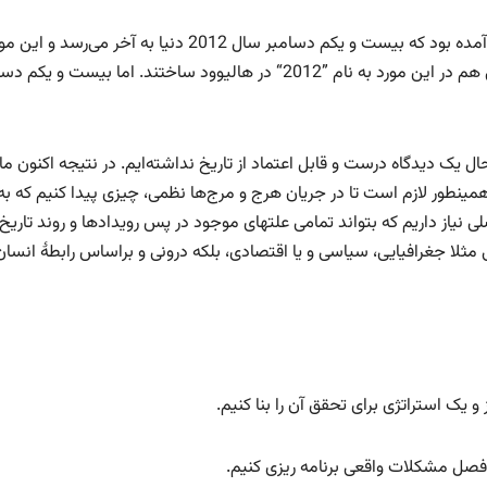
در پیشگوئی مایایی باستان (از سرخپوستان آمریکای لاتین) آمده بود که بیست و یکم دسامبر سال 2012 دنیا به آخر
چنان افراد بسیاری را تحت تاثیر قرار داده بود که حتی فیلمی هم در این مورد به نام ”2012“ در هالیوود ساختند. اما بیست و
ل یک دیدگاه درست و قابل اعتماد از تاریخ نداشته‌ایم. در نتیجه اکنون ما 
مینطور لازم است تا در جریان هرج و مرج‌ها نظمی، چیزی پیدا کنیم که به
 نیاز داریم که بتواند تمامی علتهای موجود در پس رویدادها و روند تاریخ 
ی مثلا جغرافیایی، سیاسی و یا اقتصادی، بلکه درونی و براساس رابطۀ انسان 
 یک استراتژی برای تحقق آن را بنا ‌کنیم.
 فصل مشکلات واقعی برنامه ریزی کنیم.