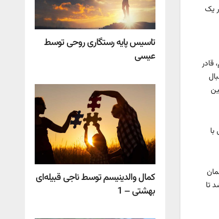
ر یک
تاسیس پایه رستگاری روحی توسط
عیسی
 قادر
بال
ین
با
مان
کمال والدینیسم توسط ناجی قبیله‌ای
د تا
بهشتی – 1