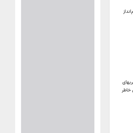
نداز
ریهای
 خاطر