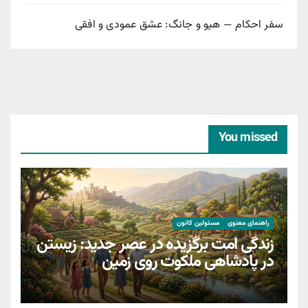
سفر احکام — هیو و جانگ: عشق عمودی و افقی
You missed
راهنمای معنوی
مسئولین کانون
زندگی امت برگزیده در عصر جدید: زیستن
در پادشاهی ملکوت روی زمین