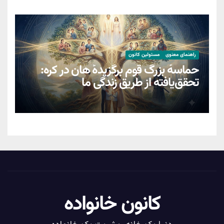
راهنمای معنوی
مسئولین کانون
حماسهٔ بزرگ قوم برگزیدهٔ هان در کره:
تحقق‌یافته از طریق زندگیِ ما
کانون خانواده