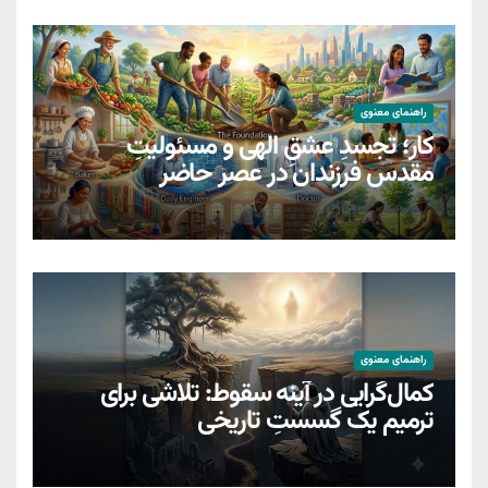
راهنمای معنوی
کار؛ تجسدِ عشقِ الهی و مسئولیتِ
مقدسِ فرزندان در عصر حاضر
راهنمای معنوی
کمال‌گرایی در آینه سقوط: تلاشی برای
ترمیمِ یک گسستِ تاریخی