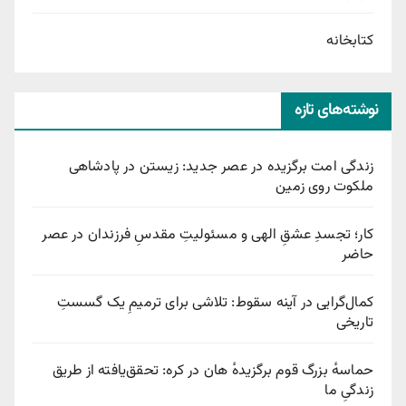
کتابخانه
نوشته‌های تازه
زندگی امت برگزیده در عصر جدید: زیستن در پادشاهی
ملکوت روی زمین
کار؛ تجسدِ عشقِ الهی و مسئولیتِ مقدسِ فرزندان در عصر
حاضر
کمال‌گرایی در آینه سقوط: تلاشی برای ترمیمِ یک گسستِ
تاریخی
حماسهٔ بزرگ قوم برگزیدهٔ هان در کره: تحقق‌یافته از طریق
زندگیِ ما