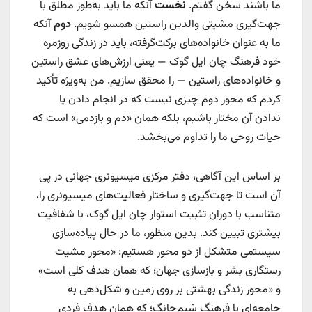
ما باشند سخن گفتم.
نخست
آنکه ما باید به‌طور مطلق با
جهت‌گیری مشیتی والدین راستین همسو شویم.
دوم
آنکه
ما به عنوان خانواده‌های برکت‌گرفته، باید در زندگی روزمره
خود فرهنگ چان ایل گوک — یعنی ارزش‌های عشق راستین
و خانواده‌های راستین — را محقق سازیم. من به‌ویژه تأکید
کردم که محور دوم چیزی نیست که در انجام دادن یا
ندادن آن مختار باشیم، بلکه همان «دم و بازدمی» است که
حیات روحی ما را تداوم می‌بخشد.
بر اساس این آگاهی، دفتر مرکزی میسیونری جهانی در پی
آن است تا جهت‌گیری و ساختار فعالیت‌های میسیونری را،
متناسب با دوران تثبیت استوار چان ایل گوک، با شفافیت
بیشتری تبیین کند. بدین منظور، ما در حال پیاده‌سازی
سیستمی متشکل از دو محور هستیم: «محور مشیت
رستگاری بشر و بازسازی جهان؛ که همان هدف کلی است»
و «محور زندگی بهشتی بر روی زمین و شکل‌دهی به
جامعه‌ای با فرهنگ شیم‌جانگ؛ که همان هدف فردی