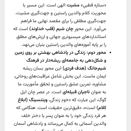
«ستاره قطبیِ»
مشیت
الهی است. این مسیر با
محوریت کلام والدین راستین و جهت‌گیری مشیت،
جهت‌گیری مطلقی را برای مقصد نهایی ما فراهم
می‌آورد. این محورِ
چان شیم (قلب خداوند)
است که
استانداردهای میسیونری جهانی و ارزش‌های مطلق
را بر پایه آموزه‌های والدین راستین بنیان می‌نهد.
محور دوم: زندگی در پادشاهی بهشتی بر روی زمین
و شکل‌دهی به جامعه‌ای ریشه‌دار در فرهنگ
شیم‌جانگ (هدف فردی)
این محور بسان ریشه
ایمان ماست. این بخش شامل مراقبت‌های روحانی،
مشاوره، تمرین عشق راستین و تحقق مأموریت ما
به عنوان
ناجیان قبیله‌ای
است. در عصر چان ایل
گوگ، این عبارت که «خودِ زندگی،
ویتنسینگ (ابلاغ
کلام)
است»، دقیق‌ترین حقیقت است. هنگامی که
هر فرد زندگی خود را به عنوان پسر یا دختر خلف
والدین آسمانی به کمال می‌رساند و پادشاهی آسمان