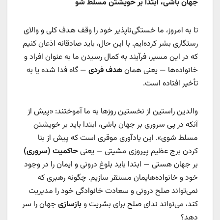
جهان باشی، ابتدا بر خویشتن مسلط شو
تا به امروز، ما خستگی‌ناپذیر خود را وقف هدف کلی و والای
رستگاری بشر کرده‌ایم. با این حال، باید صادقانه اذعان کنیم
که در این مسیر، فرآیند به کمال رسیدن ما به عنوان افراد و
خانواده‌ها — یعنی همان
هدف فردی
— گاه فدا شده یا به
تأخیر افتاده است.
والدین راستین از نخستین روزها به ما آموختند: «پیش از
آنکه در پی سروری بر جهان باشی، ابتدا باید بر خویشتن
مسلط شوی». این یادآوری موقری است که پیش از بنا
کردن برج عظیم پیروزی مشیتی — یعنی
حاکمیت (سروری)
بر جهان هستی — ابتدا باید بلوغ درونی و ایمان را در وجود
خود و خانواده‌هایمان مستقر سازیم. چگونه رهبری که
نمی‌تواند صلح درونی و سعادت خانوادگی خود را مدیریت
کند، می‌تواند ندای صلح برای بشریت و
بازسازی
جهان را سر
دهد؟