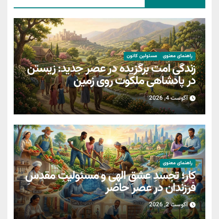
راهنمای معنوی
مسئولین کانون
زندگی امت برگزیده در عصر جدید: زیستن
در پادشاهی ملکوت روی زمین
آگوست 4, 2026
راهنمای معنوی
کار؛ تجسدِ عشقِ الهی و مسئولیتِ مقدسِ
فرزندان در عصر حاضر
آگوست 2, 2026