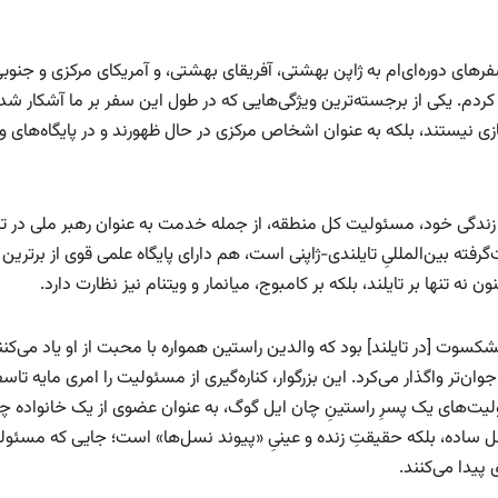
های دوره‌ای‌ام به ژاپن بهشتی، آفریقای بهشتی، و آمریکای مرکزی و جنوب
 کردم. یکی از برجسته‌ترین ویژگی‌هایی که در طول این سفر بر ما آشکار شد،
ی نیستند، بلکه به عنوان اشخاص مرکزی در حال ظهورند و در پایگاه‌های وا
دگی خود، مسئولیت کل منطقه، از جمله خدمت به عنوان رهبر ملی در تایل
گرفته بین‌المللیِ تایلندی-ژاپنی است، هم دارای پایگاه علمی قوی از برترین
ه تنها بر تایلند، بلکه بر کامبوج، میانمار و ویتنام نیز نظارت دارد.
سوت [در تایلند] بود که والدین راستین همواره با محبت از او یاد می‌کنند
ان‌تر واگذار می‌کرد. این بزرگوار، کناره‌گیری از مسئولیت را امری مایه تاس
ت‌های یک پسرِ راستینِ چان ایل گوگ، به عنوان عضوی از یک خانواده چان
 نسل ساده، بلکه حقیقتِ زنده و عینیِ «پیوند نسل‌ها» است؛ جایی که مسئول
پیدا می‌کنند.