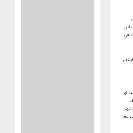
ی
 این
قعیِ
ند را
؛ او
ف
بو،
یت‌ها