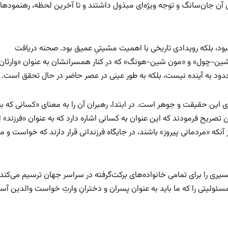
 آن جان‌سانگ و توجه ویژه‌ای مبذول داشتند و تا آخرین لحظه، رهنمودها
نبود، بلکه رویدادی تاریخی با اهمیت مشیتیِ عمیق بود. صحنه دریافت
ین-چول» و «مون شین-هونگ» که در کنار همسرانشان به عنوان «وارثا
حدود به آینده نیست، بلکه به طور عینی در عصر حاضر در حال تحقق است.
ای این حقیقت و جوهر است. در ابتدا، رهبران آن را به معنای «کسانی که به
 تصریح فرمودند که این عنوان به کسانی اشاره دارد که به عنوان «فرزند» 
، بیش از آنکه «مردمانی پیروز» باشند، در جایگاه فرزندانی قرار دارند که خواست 
سیری را برای تمامی خانواده‌های برکت‌گرفته در سراسر جهان ترسیم می‌کند.
ئولیتی را که ما باید به عنوان پسران و دخترانِ وارثِ خواست والدین آس