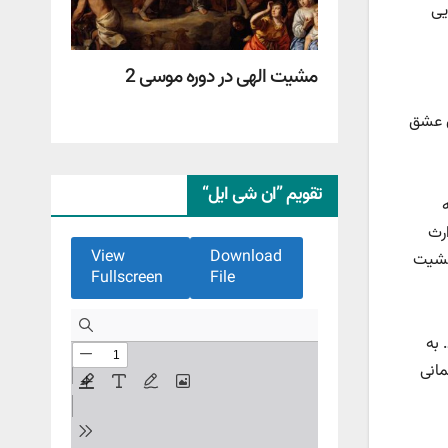
یی
مشیت الهی در دوره موسی 2
ن عشق
تقویم ”ان شی ایل“
ارث
View
Download
و مشیت
Fullscreen
File
 به
مانی