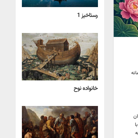
رستاخیز 1
انه
خانواده نوح
ان
ا
ه