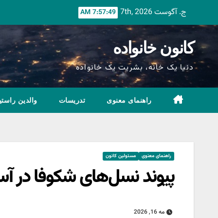
Ski
ج. آگوست 7th, 2026
7:57:51 AM
t
conten
کانون خانواده
دنیا یک خانه، بشریت یک خانواده
راهنمای معنوی
تدریسات
والدین راستی
راهنمای معنوی
مسئولین کانون
پیوند نسل‌های شکوفا در آس
مه 16, 2026