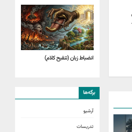
انضباط زبان (تنقیح کلام)
برگه‌ها
آرشیو
تدریسات