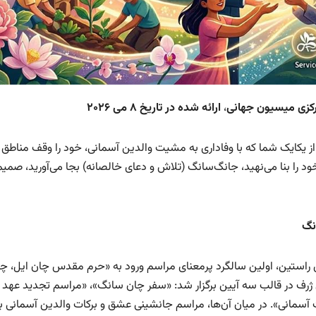
،
ارائه شده در تاریخ ۸ می ۲۰۲۶
از یکایک شما که با وفاداری به مشیت والدین آسمانی، خود را وقف مناطق
خود را بنا می‌نهید، جانگ‌سانگ (تلاش و دعای خالصانه) بجا می‌آورید، صمیم
نگ
استین، اولین سالگرد پرمعنای مراسم ورود به «حرم مقدس چان ایل، چ
ی ژرف در قالب سه آیین برگزار شد: «سفر چان سانگ»، «مراسم تجدید عهد ب
سمانی». در میان آن‌ها، مراسم جانشینی عشق و برکات والدین آسمانی ب