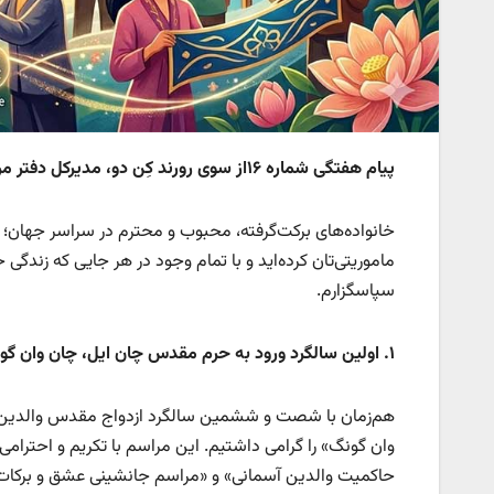
پیام هفتگی شماره ۱۶از سوی رورند کِن دو، مدیرکل دفتر مرکزی میسیون جهانی
خانواده‌های برکت‌گرفته، محبوب و محترم در سراسر جهان؛ 
ماموریتی‌تان کرده‌اید و با تمام وجود در هر جایی که زندگی 
سپاسگزارم.
۱
.
اولین سالگرد ورود به حرم مقدس چان ایل، چان وان گو
هم‌زمان با شصت و ششمین سالگرد ازدواج مقدس والدین ر
وان گونگ» را گرامی داشتیم. این مراسم با تکریم و احترام
حاکمیت والدین آسمانی» و «مراسم جانشینی عشق و برکات آ