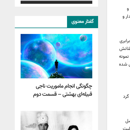
و
ار و
گفتار معنوی
رابری
طنانش
نمونه
ل شده
چگونگی انجام ماموریت ناجی
قبیله‌ای بهشتی – قسمت دوم
ر مناطق، بزرگسالان جوان و متخصص به طور داوطلبانه از طریق طرح‌هایی مانند «کرنز کلاب» (Cranes Club) گرد
سل
لیت