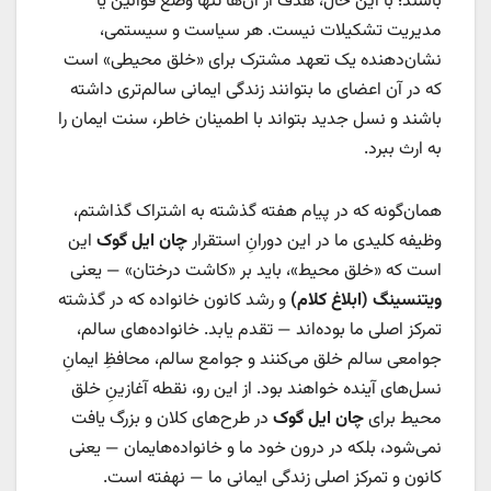
باشند؛ با این حال، هدف از آن‌ها تنها وضع قوانین یا
مدیریت تشکیلات نیست. هر سیاست و سیستمی،
نشان‌دهنده یک تعهد مشترک برای «خلق محیطی» است
که در آن اعضای ما بتوانند زندگی ایمانی سالم‌تری داشته
باشند و نسل جدید بتواند با اطمینان خاطر، سنت ایمان را
به ارث ببرد.
همان‌گونه که در پیام هفته گذشته به اشتراک گذاشتم،
وظیفه کلیدی ما در این دورانِ استقرار
چان ایل گوک
این
است که «خلق محیط»، باید بر «کاشت درختان» — یعنی
ویتنسینگ (ابلاغ کلام)
و رشد کانون خانواده که در گذشته
تمرکز اصلی ما بوده‌اند — تقدم یابد. خانواده‌های سالم،
جوامعی سالم خلق می‌کنند و جوامع سالم، محافظِ ایمانِ
نسل‌های آینده خواهند بود. از این رو، نقطه آغازینِ خلق
محیط برای
چان ایل گوک
در طرح‌های کلان و بزرگ یافت
نمی‌شود، بلکه در درون خود ما و خانواده‌هایمان — یعنی
کانون و تمرکز اصلی زندگی ایمانی ما — نهفته است.