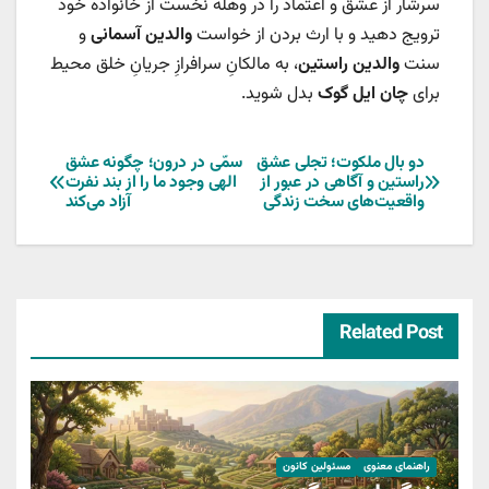
سرشار از عشق و اعتماد را در وهله نخست از خانواده خود
ترویج دهید و با ارث بردن از خواست
والدین آسمانی
و
سنت
والدین راستین
، به مالکانِ سرافرازِ جریانِ خلق محیط
برای
چان ایل گوک
بدل شوید.
راهبری
دو بال ملکوت؛ تجلی عشق
سمّی در درون؛ چگونه عشق
راستین و آگاهی در عبور از
الهی وجود ما را از بند نفرت
واقعیت‌های سخت زندگی
آزاد می‌کند
نوشته
Related Post
راهنمای معنوی
مسئولین کانون