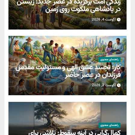
زندگی امت برگزیده در عصر جدید: زیستن
در پادشاهی ملکوت روی زمین
آگوست 4, 2026
راهنمای معنوی
کار؛ تجسدِ عشقِ الهی و مسئولیتِ مقدسِ
فرزندان در عصر حاضر
آگوست 2, 2026
راهنمای معنوی
کمال‌گرایی در آینه سقوط: تلاشی برای