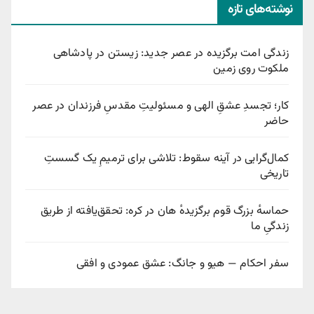
نوشته‌های تازه
زندگی امت برگزیده در عصر جدید: زیستن در پادشاهی
ملکوت روی زمین
کار؛ تجسدِ عشقِ الهی و مسئولیتِ مقدسِ فرزندان در عصر
حاضر
کمال‌گرایی در آینه سقوط: تلاشی برای ترمیمِ یک گسستِ
تاریخی
حماسهٔ بزرگ قوم برگزیدهٔ هان در کره: تحقق‌یافته از طریق
زندگیِ ما
سفر احکام — هیو و جانگ: عشق عمودی و افقی