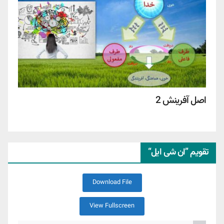
اصل آفرینش 2
تقویم ”ان شی ایل“
Download File
View Fullscreen