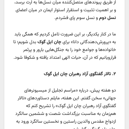
از طریق پیوندهای متصل‌کننده میان نسل‌ها به ارث برسد،
و بر اهمیت تثبیت و استقرار استوار ایمان در میان اعضای
نسل دوم
و نسل سوم پای فشردم.
ما در کنار یکدیگر، بر این ضرورت تامل کردیم که همگی باید
به «پرورش‌دهندگانی دانا» برای
چان ایل گوک
بدل شویم؛ تا
خانواده‌ها و جوامع خود را به جنگل‌هایی بارور و پرثمر
فرارویانیم که در آن، حیات الهی امتداد یافته و شکوفا شود.
۲
.
تالار گفتگوی آزاد رهبران چان ایل گوک
دو هفته پیش، درباره «مراسم تجلیل از میسیونرهای
جهانی» سخن گفتم. این هفته، مایلم دستاوردهای «تالار
گفتگوی آزاد رهبران چان ایل گوک» را تشریح کنم که
هم‌زمان به مناسبت بزرگداشت شصت و ششمین سالگرد
ازدواج مقدس والدین راستین و نخستین سالگرد ورود به