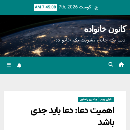
Ski
ج. آگوست 7th, 2026
7:45:10 AM
t
conten
کانون خانواده
دنیا یک خانه، بشریت یک خانواده
دنیای روح
والدین راستین
اهمیت دعا: دعا باید جدی
باشد