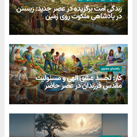
زندگی امت برگزیده در عصر جدید: زیستن
در پادشاهی ملکوت روی زمین
راهنمای معنوی
کار؛ تجسدِ عشقِ الهی و مسئولیتِ
مقدسِ فرزندان در عصر حاضر