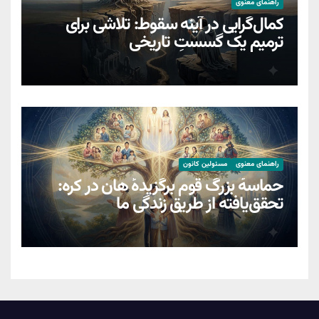
راهنمای معنوی
کمال‌گرایی در آینه سقوط: تلاشی برای
ترمیمِ یک گسستِ تاریخی
راهنمای معنوی
مسئولین کانون
حماسهٔ بزرگ قوم برگزیدهٔ هان در کره:
تحقق‌یافته از طریق زندگیِ ما