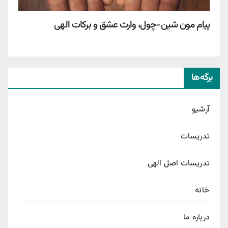
پیام مون شین-چول، وارث عشق و برکات الهی
برگه‌ها
آرشیو
تدریسات
تدریسات اصل الهی
خانه
درباره ما