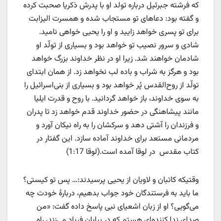
که فرشته جبرئیل درباره تولد او با پدرش ذکریا صحبت کرده
و گفته بود: دعاهای تو مستجاب شده و همسرت الیزابت
برای تو پسری خواهد زایید و او را یحیی خواهی نامید.
شادی و سرور نصیب تو خواهد بود و بسیاری از تولّد او
شادمان خواهند شد. زیرا او در نظر خداوند بزرگ خواهد
بود و هرگز به شراب و باده لب نخواهد زد. از همان ابتدای
تولّد از روح‌القدس پُر خواهد بود و بسیاری از بنی‌اسرائیل را
به سوی خداوند، باز خواهد گردانید. با روح و قدرت ایلیا
مانند پیشاهنگی در حضور خداوند قدم خواهد زد تا پدران
و فرزندان را آشتی دهد و سرکشان را به راه نیکان آورد و
مردمانی مستعد برای خداوند آماده سازد. این گفتار در
کتاب مقدس در لوقا آمده است.(لوقا 1:17)
وقتیکه کاتبان و لاویان از یحیی پرسیدند:… پس تو کیستی؟
ما باید به فرستندگان خود جواب بدهیم، دربارهٔ خودت چه
می‌گویی؟ او از زبان اشعیای نبی پاسخ داده گفت: «من
صدای ندا کننده‌ای هستم که در بیابان فریاد می‌زند، راه