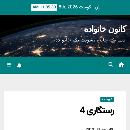
Ski
ش. آگوست 8th, 2026
11:05:35 AM
t
conten
کانون خانواده
دنیا یک خانه، بشریت یک خانواده
تدریسات
رستگاری 4
مارس 30, 2019