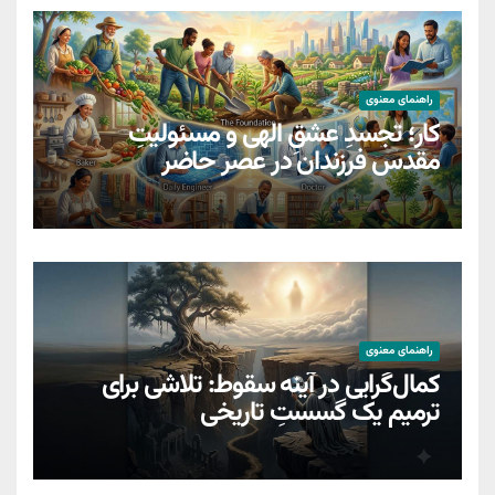
راهنمای معنوی
کار؛ تجسدِ عشقِ الهی و مسئولیتِ
مقدسِ فرزندان در عصر حاضر
راهنمای معنوی
کمال‌گرایی در آینه سقوط: تلاشی برای
ترمیمِ یک گسستِ تاریخی