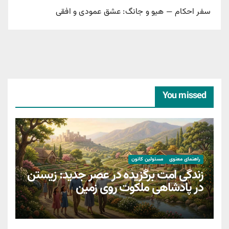
سفر احکام — هیو و جانگ: عشق عمودی و افقی
You missed
راهنمای معنوی
مسئولین کانون
زندگی امت برگزیده در عصر جدید: زیستن
در پادشاهی ملکوت روی زمین