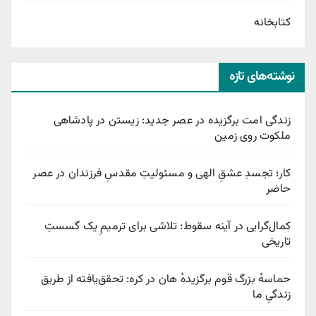
کتابخانه
نوشته‌های تازه
زندگی امت برگزیده در عصر جدید: زیستن در پادشاهی
ملکوت روی زمین
کار؛ تجسدِ عشقِ الهی و مسئولیتِ مقدسِ فرزندان در عصر
حاضر
کمال‌گرایی در آینه سقوط: تلاشی برای ترمیمِ یک گسستِ
تاریخی
حماسهٔ بزرگ قوم برگزیدهٔ هان در کره: تحقق‌یافته از طریق
زندگیِ ما