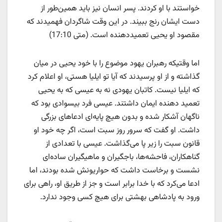
خواستند با او كردند. پسر انسان نیز باید همین‌طور از
دست ایشان رنج ببیند. در این وقت شاگردان فهمیدند كه
مقصود او یحیی تعمید‌دهنده است. (متی 17:10)
اما وقتیکه رهبران یهود موضوع را با خود یحیی در میان
گذاشته و از او پرسیدند که آیا تو ایلیا هستی، او اعلام کرد
که ایلیا نیست. کاتبان یهودی نه به عیسی که به یحیی
تعمید دهنده ایمان داشتند. عیسی فرد بیسوادی بود که
ناگهان آشکار شده و بدون هیچ پایه‌ای ادعاهای بزرگی
داشت. او گفت که سرور روز سبت است، اگر چه خود او
قانون سبت را زیر پا می‌گذاشت. عیسی با تعدادی از
گناهکاران، فاحشه‌ها، باجگیران و ماهیگیران ساده‌ای
نشست و برخاست داشت که حواریونش شده بودند، اما
ادعا می‌کرد که با خدا برابر است و جز از طریق او، راهی برای
ورود به پادشاهی بهشتی برای هیچ کسی وجود ندارد.