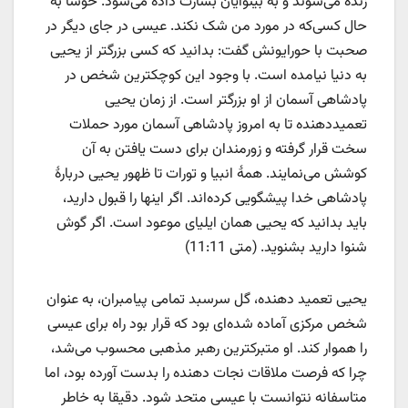
زنده می‌شوند و به بینوایان بشارت داده می‌شود. خوشا به
حال کسی‌که در مورد من شک نکند. عیسی در جای دیگر در
صحبت با حورایونش گفت: بدانید که کسی بزرگتر از یحیی
به دنیا نیامده است. با وجود این کوچکترین شخص در
پادشاهی آسمان از او بزرگتر است. از زمان یحیی
تعمید‌دهنده تا به امروز پادشاهی آسمان مورد حملات
سخت قرار گرفته و زورمندان برای دست یافتن به آن
کوشش می‌نمایند. همهٔ انبیا و تورات تا ظهور یحیی دربارهٔ
پادشاهی خدا پیشگویی کرده‌اند. اگر اینها را قبول دارید،
باید بدانید که یحیی همان ایلیای موعود است. اگر گوش
شنوا دارید بشنوید. (متی 11:11)
یحیی تعمید دهنده، گل سرسبد تمامی پیامبران، به عنوان
شخص مرکزی آماده شده‌ای بود که قرار بود راه برای عیسی
را هموار کند. او متبرکترین رهبر مذهبی محسوب می‌شد،
چرا که فرصت ملاقات نجات دهنده را بدست آورده بود، اما
متاسفانه نتوانست با عیسی متحد شود. دقیقا به خاطر