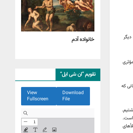
 دیگر
خانواده آدم
مؤثری
تقویم ”ان شی ایل“
نی که
View
Download
Fullscreen
File
شتیم.
 است.
لأهای