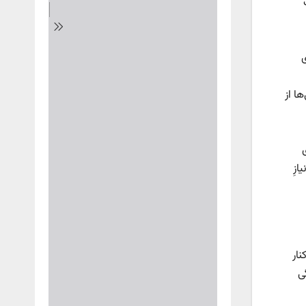
ی
ا از
زِ
نار
ی