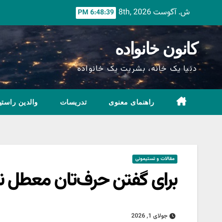
Ski
ش. آگوست 8th, 2026
6:48:40 PM
t
conten
کانون خانواده
دنیا یک خانه، بشریت یک خانواده
راهنمای معنوی
تدریسات
والدین راستی
مقالات و تستیمونی
برای گفتن حرف‌تان معطل ن
جولای 1, 2026