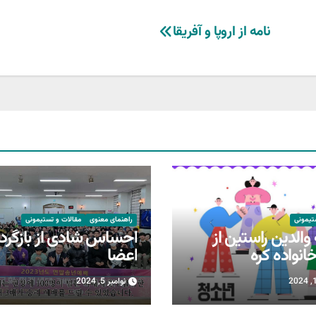
نامه از اروپا و آفریقا
تیمونی
راهنمای معنوی
مقالات و تستیمونی
 والدین راستین از
احساس شادی از بازگردا
انواده کره
اعضا
نوامبر 5, 2024