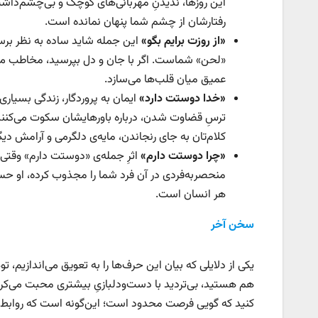
این روزها، ندیدنِ مهربانی‌های کوچک و بی‌چشم‌داشت
رفتارشان از چشم شما پنهان نمانده است.
«
از روزت برایم بگو
»
این جمله شاید ساده به نظر برسد
«لحن» شماست. اگر با جان و دل بپرسید، مخاطب می‌فهم
عمیق میان قلب‌ها می‌سازد.
«
خدا دوستت دارد
»
ایمان به پروردگار، زندگی بسیاری
ترسِ قضاوت شدن، درباره باورهایشان سکوت می‌کنند.
کلام‌تان به جای رنجاندن، مایه‌ی دلگرمی و آرامش دی
«
چرا دوستت دارم
»
اثرِ جمله‌ی «دوستت دارم» وقتی ع
منحصربه‌فردی در آن فرد شما را مجذوب کرده، او حس 
هر انسان است.
سخن آخر
یکی از دلایلی که بیان این حرف‌ها را به تعویق می‌اندازیم، 
هم هستید، بی‌تردید با دست‌ودلبازیِ بیشتری محبت می‌کردی
کنید که گویی فرصت محدود است؛ این‌گونه است که روابط‌تان