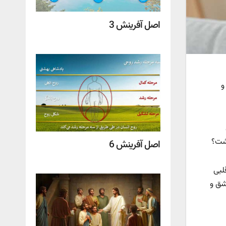
اصل آفرینش 3
و
اشت؟
اصل آفرینش 6
لبی
عشق و