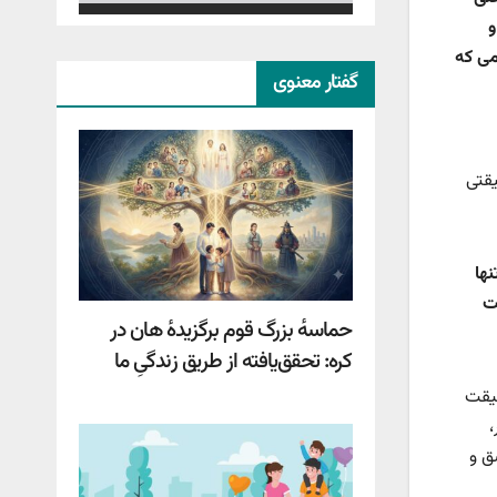
و
می که
گفتار معنوی
یقتی
نها
ت
حماسهٔ بزرگ قوم برگزیدهٔ هان در
کره: تحقق‌یافته از طریق زندگیِ ما
قیقت
،
ق و