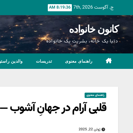
Ski
ج. آگوست 7th, 2026
8:19:37 AM
t
conten
کانون خانواده
دنیا یک خانه، بشریت یک خانواده
راهنمای معنوی
تدریسات
والدین راستی
راهنمای معنوی
قلبی آرام در جهانِ آشوب —ن
ژوئن 22, 2025