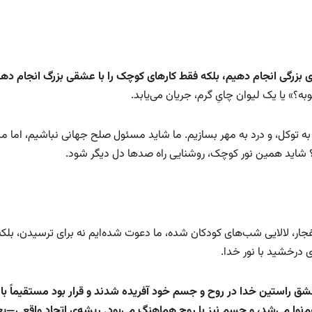
ی بزرگی انجام دهیم، بلکه فقط کارهای کوچک را با عشقی بزرگ انجام ‌ده
؟» یا یک لیوان چایِ گرم، جریان می‌یابد.
نی به توکل، و درد به مهر بسازیم. ما شاید مسئول صلح جهانی نباشیم، اما 
د؟ شاید همین نور کوچک، روشنایی راه صدها دل دیگر شود.
نفجار، لالایی شب‌های کودکان شده، ما دعوت شده‌ایم نه برای ترسیدن، بلکه
 درخشید با نور خدا.
 عشق راستین خدا در روح و جسم خود آفریده شدند و قرار بود مستقیماً ب
هم‌نوا می‌شد، و جسم نیز با روح هماهنگ می‌بود. ریشه‌ی اتحاد واقعی—ی