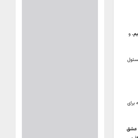
یم
.
و
مسئول
 برای
ا عشق
عنی