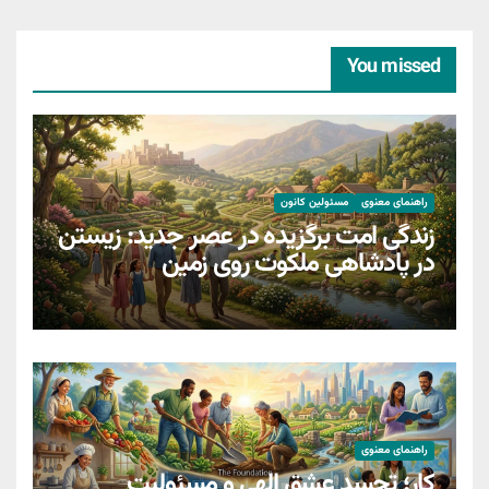
You missed
راهنمای معنوی
مسئولین کانون
زندگی امت برگزیده در عصر جدید: زیستن
در پادشاهی ملکوت روی زمین
راهنمای معنوی
کار؛ تجسدِ عشقِ الهی و مسئولیتِ