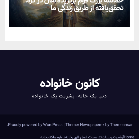
حماسهٔ بزرگ قوم برگزیدهٔ هان در کره:
تحقق‌یافته از طریق زندگیِ ما
کانون خانواده
دنیا یک خانه، بشریت یک خانواده
.
Proudly powered by WordPress
|
Theme: Newspaperex by
Themeansar
Home
آرشیو
تدریسات
تدریسات اصل الهی
خانه
درباره ما
کتابخانه