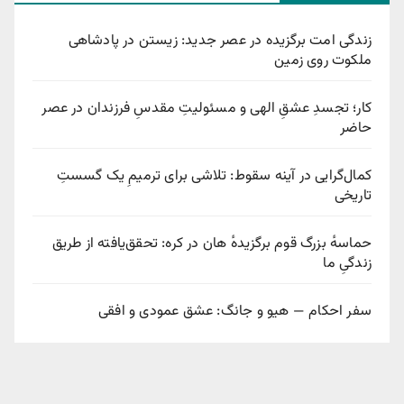
زندگی امت برگزیده در عصر جدید: زیستن در پادشاهی
ملکوت روی زمین
کار؛ تجسدِ عشقِ الهی و مسئولیتِ مقدسِ فرزندان در عصر
حاضر
کمال‌گرایی در آینه سقوط: تلاشی برای ترمیمِ یک گسستِ
تاریخی
حماسهٔ بزرگ قوم برگزیدهٔ هان در کره: تحقق‌یافته از طریق
زندگیِ ما
سفر احکام — هیو و جانگ: عشق عمودی و افقی