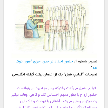
تصویر شماره 1:
حضور اجداد در حین اجرای ”هون دوک
هه
“
تجربیات ”فیلیپ هیل“ یک از اعضای برکت گرفته انگلیسی
فیلیپ هیل می‌گفت وقتیکه پسر بچه بود، می‌توانست
حضور ارواح را بطور مبهم احساس کند و گاهی اوقات درگیر
وضعیتهای روحی می‌شد. آشنائی با نهضت و درک این
مسئله که تأثیرات ارواح منفی را می‌توان تحت کنترل قرار