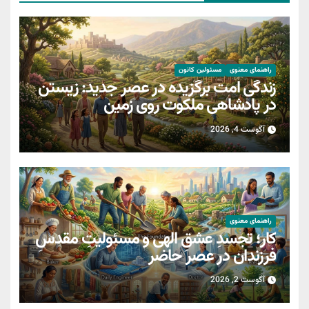
راهنمای معنوی
مسئولین کانون
زندگی امت برگزیده در عصر جدید: زیستن
در پادشاهی ملکوت روی زمین
آگوست 4, 2026
راهنمای معنوی
کار؛ تجسدِ عشقِ الهی و مسئولیتِ مقدسِ
فرزندان در عصر حاضر
آگوست 2, 2026