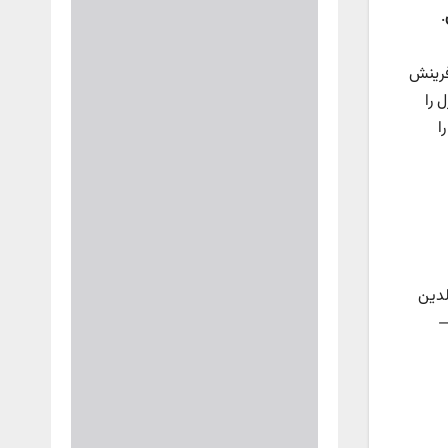
.
رینش
 را
ا
لدین