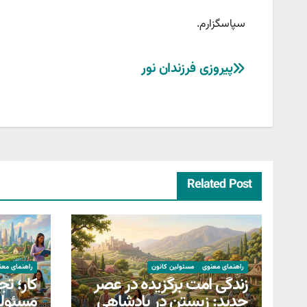
سپاسگزارم.
راهبری
پیروزی فرزندان نور
نوشته
Related Post
راهنمای معنوی
مسئولین کانون
راهنمای معن
زندگی امت برگزیده در عصر
کار؛ تج
جدید: زیستن در پادشاهی
مسئولی