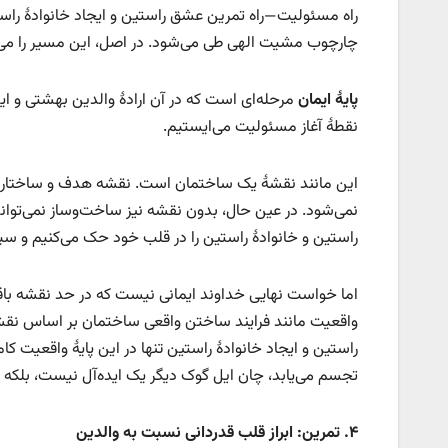
راه مسئولیت—راه تمرین عشق راستین و ایجاد خانوادهٔ راس
چارچوب مشیت الهی طی می‌شود. در اصل، این مسیر را می‌ت
پایهٔ ایمان
مرحله‌ای است که در آن ارادهٔ والدین بهشتی و ایده
نقطهٔ آغاز مسئولیت می‌ایستیم.
این مانند نقشهٔ یک ساختمان است. نقشه هدف و ساختار س
نمی‌شود. در عین حال، بدون نقشه نیز ساخت‌وساز نمی‌تواند 
راستین و خانوادهٔ راستین را در قلب خود حک می‌کنیم و 
اما خواست نهایی خداوند ایمانی نیست که در حد نقشه باقی
واقعیت مانند فرایند ساختن واقعی ساختمان بر اساس نقش
راستین و ایجاد خانوادهٔ راستین تنها در این پایهٔ واقعیت ک
تجسم می‌یابد، چان ایل گوک دیگر یک ایده‌آل نیست، بلکه در
۴
.
تمرین: ابراز قلب قدردانی نسبت به والدین