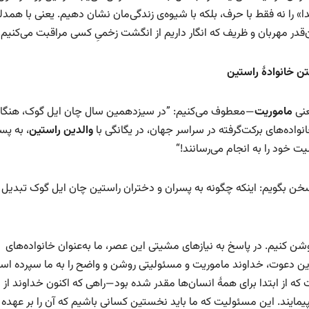
را نه فقط با حرف، بلکه با شیوه‌ی زندگی‌مان نشان دهیم. یعنی با همدل
آن‌قدر مهربان و ظریف که انگار داریم از انگشت زخمیِ کسی مراقبت می‌کنیم.
 خانوادهٔ راستین
عنی
ماموریت
—معطوف می‌کنیم: ”در سیزدهمین سال چان ایل گوک، هنگا
انواده‌های برکت‌گرفته در سراسر جهان، در یگانگی با
والدین راستین
، به پس
خود را به انجام می‌رسانند!“
 سخن بگویم: اینکه چگونه به پسران و دختران راستین چان ایل گوک تبدیل
شن کنیم. در پاسخ به نیازهای مشیتی این عصر، ما به‌عنوان خانواده‌های
 با این دعوت، خداوند ماموریت و مسئولیتی روشن و واضح را به ما سپرده اس
از ابتدا برای همهٔ انسان‌ها مقدر شده بود—راهی که اکنون خداوند از
پیمایند. این مسئولیت که ما باید نخستین کسانی باشیم که آن را بر عهده