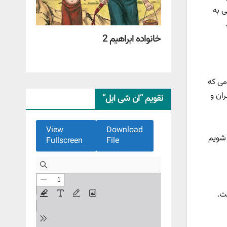
ی به
خانواده ابراهیم 2
می که
ران و
تقویم ”ان شی ایل“
View
Download
 شویم
Fullscreen
File
ت.