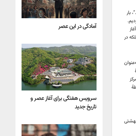
 بار
دیم.
آمادگی در این عصر
غاز
لکه در
‌عنوان
رکز
هٔ
سرویس هفتگی برای آغاز عصر و
تاریخ جدید
بهشتی