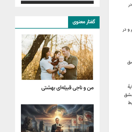
ر
گفتار معنوی
 و در
شق
من و ناجی قبیله‌ای بهشتی
هٔ
عشق
بط