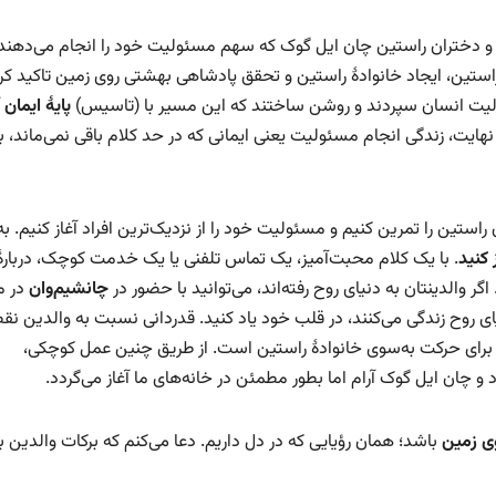
و دختران راستین چان ایل گوک که سهم مسئولیت خود را انجام می‌دهند“،
تین، ایجاد خانوادهٔ راستین و تحقق پادشاهی بهشتی روی زمین تاکید کر
ئولیت انسان سپردند و روشن ساختند که این مسیر با (تاسیس)
پایهٔ ایمان
آ
نهایت، زندگی انجام مسئولیت یعنی ایمانی که در حد کلام باقی نمی‌ماند، ب
تین را تمرین کنیم و مسئولیت خود را از نزدیک‌ترین افراد آغاز کنیم. به
 کنید
. با یک کلام محبت‌آمیز، یک تماس تلفنی یا یک خدمت کوچک، دربارهٔ
گر والدینتان به دنیای روح رفته‌اند، می‌توانید با حضور در
چانشیم‌وان
در م
ای روح زندگی می‌کنند، در قلب خود یاد کنید. قدردانی نسبت به والدین نقط
ن برای حرکت به‌سوی خانوادهٔ راستین است. از طریق چنین عمل کوچکی،
 چان ایل گوک آرام اما بطور مطمئن در خانه‌های ما آغاز می‌گردد.
ی زمین
باشد؛ همان رؤیایی که در دل داریم. دعا می‌کنم که برکات والدین 