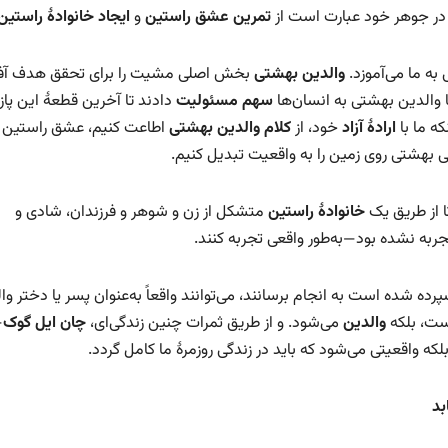
، در جوهر خود عبارت است از
تمرین عشق راستین
و
ایجاد خانوادهٔ راستین
به ما می‌آموزد.
والدین بهشتی
بخش اصلی مشیت را برای تحقق هدف آف
ا والدین بهشتی به انسان‌ها
سهم مسئولیت
دادند تا آخرین قطعهٔ این پازل
ه ما با
ارادهٔ آزاد
خود، از
کلام والدین بهشتی
اطاعت کنیم، عشق راستین ر
هی بهشتی روی زمین را به واقعیت تبدیل کنیم.
ا از طریق یک
خانوادهٔ راستین
متشکل از زن و شوهر و فرزندان، شادی و
به نشده بود—به‌طور واقعی تجربه کنند.
سپرده شده است به انجام برسانند، می‌توانند واقعاً به‌عنوان پسر یا دختر وا
یست، بلکه
والدین
می‌شود. و از طریق ثمرات چنین زندگی‌ای،
چان ایل گوک
—
 واقعیتی می‌شود که باید در زندگی روزمرهٔ ما کامل گردد.
بد