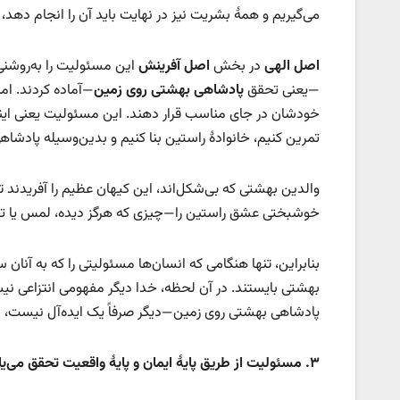
می‌گیریم و همهٔ بشریت نیز در نهایت باید آن را انجام دهد
اصل الهی
در بخش
اصل آفرینش
این مسئولیت را به‌روشنی 
—یعنی تحقق
پادشاهی بهشتی روی زمین
—آماده کردند. ام
خودشان در جای مناسب قرار دهند. این مسئولیت یعنی اینک
تمرین کنیم، خانوادهٔ راستین بنا کنیم و بدین‌وسیله پادشا
والدین بهشتی که بی‌شکل‌اند، این کیهان عظیم را آفریدند ت
خوشبختی عشق راستین را—چیزی که هرگز دیده، لمس یا تجر
بنابراین، تنها هنگامی که انسان‌ها مسئولیتی را که به آنان 
بهشتی بایستند. در آن لحظه، خدا دیگر مفهومی انتزاعی ن
پادشاهی بهشتی روی زمین—دیگر صرفاً یک ایده‌آل نیست، بلکه
۳
.
مسئولیت از طریق پایهٔ ایمان و پایهٔ واقعیت تحقق می‌یا