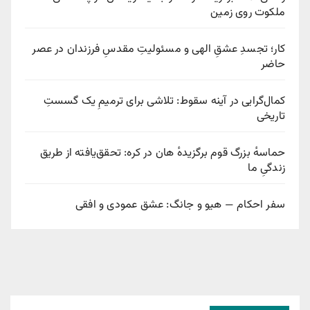
ملکوت روی زمین
کار؛ تجسدِ عشقِ الهی و مسئولیتِ مقدسِ فرزندان در عصر
حاضر
کمال‌گرایی در آینه سقوط: تلاشی برای ترمیمِ یک گسستِ
تاریخی
حماسهٔ بزرگ قوم برگزیدهٔ هان در کره: تحقق‌یافته از طریق
زندگیِ ما
سفر احکام — هیو و جانگ: عشق عمودی و افقی