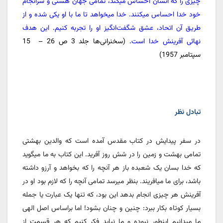
چیزی را که انسان احساس میکند، تمامی جهان هستی و سرانجام
خود خدا احساس میکنند. خدا میخواهد تا ما با او یکی شده و از
طریق آن اتحاد، عشق شگفت‌انگیز او را تجربه کنیم. این هدف
نهائی آفرینش خدا است.
(سخنرانی‌ها جلد 3 ص 26 –
15
سپتامبر 1957)
تبادل نظر
در سفر پیدایش در کتاب مقدس آمده است که والدین بهشتی
تمامی بهشت و زمین را در شش روز آفرید. این کتاب به ما میگوید
که خدا بسان یک شعبده باز هر آنچه را که بخواهد و آرزو داشته
باشد، برای ما میافریند. بنظر میرسد تمامی آنچه را که لازم بود او در
آفرینش هر چیزی انجام بدهد این بود، که تنها یک عبارت یا جمله
بسیار کوتاه بکار ببرد: چنین و چنان بشود! اما براساس اصل الهی
ما میدانیم اینطور نبوده و ما نباید فکر کنیم که هر قسمت از