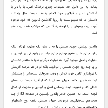
پایه آن اصل و قوانینی که بوجود آورده است خودش استوار باقی
بماند. به این دلیل خدا نمیتواند چیزی برخلاف اصل، یا با زیر پا
گذاشتن اصل و قوانین خود انجام بدهد. درست مثل پادشاه
داستان ما که نمیتوانست با زیرپا گذاشتن قانوین که خود بوجود
آورده بود، پسرش را با توجه به گناهی که مرتکب شده بود، عفو
کند.
والدین بهشتی جهان هستی را نه با بیان یک عبارت کوتاه، بلکه
بطور جدی با برنامه‌ریزی‌های جدی براساس پابرجائی بر قوانین و
مقرارت و اصل بوجود آورد. به عبارت دیگر او تنها با منتظر نشستن
برای چند روز جهان هستی را نیافرید. بلکه او در هر مرحله آفرینش
با فروگذاری کامل خود، تلاش و وقت غیرقابل
سنجشی را پیشکش
کرد. به همین خاطر جهان هستی را که او آفرید درست به همان
شکلی که او تعریف کرده براساس اصل و قوانین و مقرارت او شکل
گرفته است. به
همین خاطر والدین راستین در صفحه 52 از جلد
هجدهم سخنرانی‌ها فرمودند جهان هستی نقطه اوج شرطهای
خالصانه‌ای است که والدین بهشتی برپا نمودند.