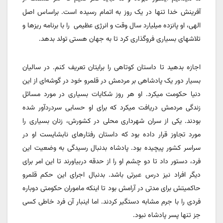
آفرینش خدا تنها در یک روز به اتمام رسیده است. براساس اصل
الهی، او پانزده میلیارد سال وقت و انرژی عظیمی
را با برنامه ریزها و
تلاشهای بسیاری فروگذاری کرد تا به جهان هستی تولد بدهد.
اجازه بدهید تا داستان کوتاهی را برایتان تعریف کنم. در سالیان
بسیار دور یک پادشاهی بر مردمش در قلمرو خود در گوشه‌ای از این
دنیا حکومت میکرد. او هر روز شکایات بسیاری در مورد مسائل
زندگی مردمش دریافت میکرد که برای او حسابی سردردآور شده
بودند. یکی از سران شهرداری محلی در کشورش، زنان بسیاری را
مورد تجاوز قرار داده بود که داستان رفتارهای نابشایست او در
سراسر کشور پیچیده بود. پادشاه بدنبال رسیدگی به وضعیت این
فرد، دستور داد تا دو چشم او را از حدقه دربیاورند تا این امر برای
دیگر افراد نیز درس عبرتی باشد. بدنبال اجرای این حکم قلمرو
حاکمیتش برای مدتی در آرامش بود تا اینکه ماموران حکومتی دوباره
فردی را با جرم مشابه دستگیر کردند. اما اینبار آن فرد خاطی کسی
جز تنها پسر پادشاه نبود.