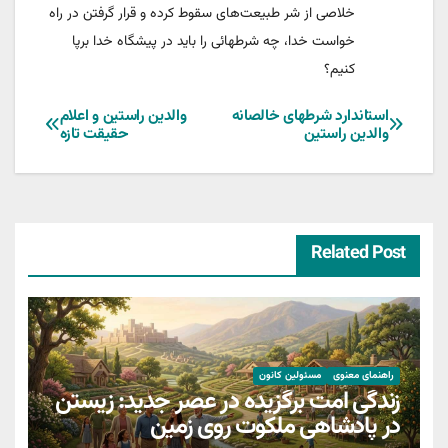
خلاصی از شر طبیعت‌های سقوط کرده و قرار گرفتن در راه
خواست خدا، چه شرطهائی را باید در پیشگاه خدا برپا
کنیم؟
راهبری
استاندارد شرطهای خالصانه
والدین راستین و اعلام
والدین راستین
حقیقت تازه
نوشته
Related Post
راهنمای معنوی
مسئولین کانون
زندگی امت برگزیده در عصر جدید: زیستن
در پادشاهی ملکوت روی زمین