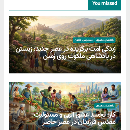
You missed
راهنمای معنوی
مسئولین کانون
زندگی امت برگزیده در عصر جدید: زیستن
در پادشاهی ملکوت روی زمین
راهنمای معنوی
کار؛ تجسدِ عشقِ الهی و مسئولیتِ
مقدسِ فرزندان در عصر حاضر