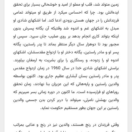
زمین متولد شد، قلب او مملو از امید و خوشحالی بسیار برای تحقق
ایده‌الش بود. چرا که احساس میکرد از طریق او میتواند تمامی
فرزندانش را در جهان هستی بزودی ادعا کند. اما اشکهای شادی او
مبدل به اشکهای غم و اندوه شد وقتیکه آن یگانه پسرش بدون
اینکه بتواند کاری انجام بدهد بر روی صلیب جان سپرد. سپس او
مجبور بود تا دوهزار سال دیگر منتظر بماند تا پدر راستین، یگانه
پسر او و مادر راستین، یگانه دختر او با ازدواج مقدسشان، اشکهای
اندوه او را زدوده، و رستگاری را برای بشریت به ارمغان بیاورند.
براستی اشکهای شادی خدا در سال 1960 در زمان ازدواج مقدس
پدر و مادر راستین بسان آبشاری عظیم جاری بود. اکنون بواسطه
والدین راستین و پایه‌هائی که این عزیزان بنا نهادند، زمان تحقق
رویاهای او فرارسیده است. ما اکنون در دوره زمانی بسر میبریم که
والدین بهشتی نامرئی،‌ میتواند با دربر کردن بدن جسمی والدین
راستین بر این جهان بطور مستقیم حکومت نماید.
وقتی فرزندان در رنج هستند، والدین نیز در رنج و عذابی بمراتب