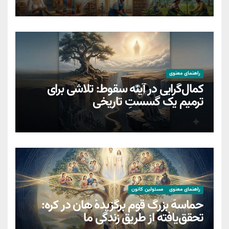
راهنمای معنوی
کمال‌گرایی در آینه سقوط: تلاشی برای
ترمیمِ یک گسستِ تاریخی
راهنمای معنوی
مسئولین کانون
حماسهٔ بزرگ قوم برگزیدهٔ هان در کره:
تحقق‌یافته از طریق زندگیِ ما