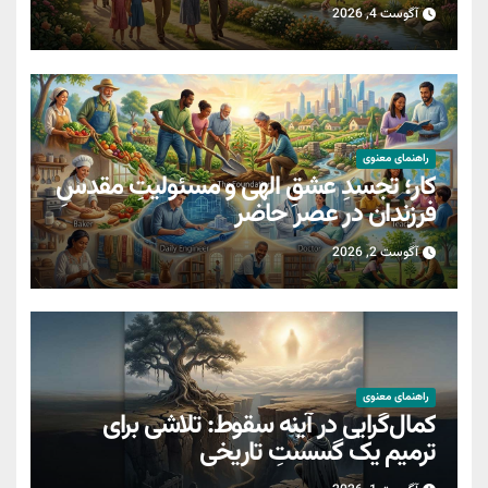
آگوست 4, 2026
راهنمای معنوی
کار؛ تجسدِ عشقِ الهی و مسئولیتِ مقدسِ
فرزندان در عصر حاضر
آگوست 2, 2026
راهنمای معنوی
کمال‌گرایی در آینه سقوط: تلاشی برای
ترمیمِ یک گسستِ تاریخی