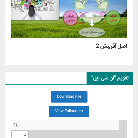
اصل آفرینش 2
تقویم ”ان شی ایل“
Download File
View Fullscreen