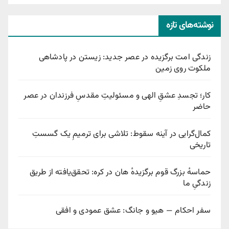
نوشته‌های تازه
زندگی امت برگزیده در عصر جدید: زیستن در پادشاهی
ملکوت روی زمین
کار؛ تجسدِ عشقِ الهی و مسئولیتِ مقدسِ فرزندان در عصر
حاضر
کمال‌گرایی در آینه سقوط: تلاشی برای ترمیمِ یک گسستِ
تاریخی
حماسهٔ بزرگ قوم برگزیدهٔ هان در کره: تحقق‌یافته از طریق
زندگیِ ما
سفر احکام — هیو و جانگ: عشق عمودی و افقی