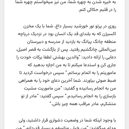
به خیره شدن به چهره شما، من نیز میخواستم چهره شما
را در قلبم حکاکی کنم.
روزی در پرتو نور خورشید بسیار داغ، شما با یک مخزن
اکسیژن که به بلندای قد یک انسان بود در نزدیک دریاچه
منطقه چانگ پیانگ به بازدید از مدرسه و دبیرستان
بین‌المللی چانگشیم رفتید. پس از بازگشت به قصر اصیل،
دعایی را ارائه دادید: ”والدین بهشتی لطفا برکات خودت را
جاری کن و استدعا میکنم تا به من اجازه بدهید که
ماموریتم را به اتمام برسانم.“ سپس درخواست کردید تا
ضبط صوتی بیاورند. شما آخرین دعای خود را به همراهی
من به انجام رسانیده و گفتید: ”من ماموریت مشیت
بازسازی را به انجام رسانیدم.“ سپس گفتید: “مادر از تو
متشکرم، مادر مراقب همه چیز باش.”
با وجود اینکه شما در وضعیت دشواری قرار داشتید، ولی
مدام میگفتید: “من خیلی متاسفم و بسیار قدردانم.” من