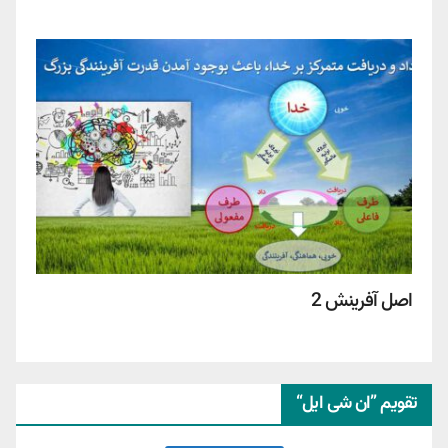
اصل آفرینش 2
تقویم ”ان شی ایل“