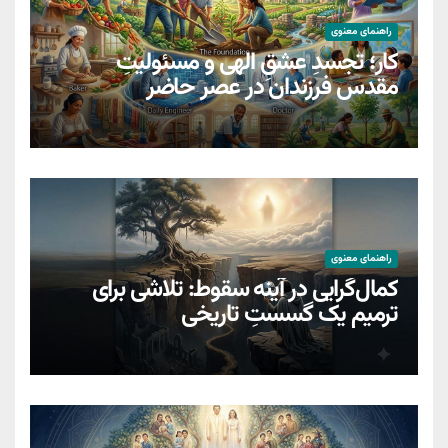
راهنمای معنوی
کار؛ تجسدِ عشقِ الهی و مسئولیتِ
مقدسِ فرزندان در عصر حاضر
راهنمای معنوی
کمال‌گرایی در آینه سقوط: تلاشی برای
ترمیمِ یک گسستِ تاریخی