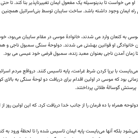
 او می خواست تا بدینوسیله یک مفعول ایمان تغییرناپذیر بنا کند. تا حتی ا
راه ایمان وجود داشته باشد. ساخت سایبان توسط بنی‌اسرائیل همچنین ب
ز موسی به کنعان وارد می شدند، خانوادۀ موسی در مقام سایبان می‌بود، خود
ین خانوادگی او قوانین بهشتی می شدند. دولوحۀ‍ سنگی سمبول ناجی و هم
ه تا زمان آمدن ناجی بعنوان معبد زنده، سمبول فرضی خود عیسی می بود.
می‌بایست با برپا کردن شرط غرامت، پایه تاسیس کنند. درواقع مردم اسرائ
زمانی بود که موسی در اولین اقدام برای دریافت دو لوحۀ سنگی به بالای کو
به پرستش گوسالۀ طلائی پرداختند.
ولوحه همراه با ده فرمان را از جانب خدا دریافت کرد. که این اولین روز از 
 نمی‌شود بلکه آنها می‌بایست پایه ایمان تاسیس شده را تا لحظۀ ورود به کن