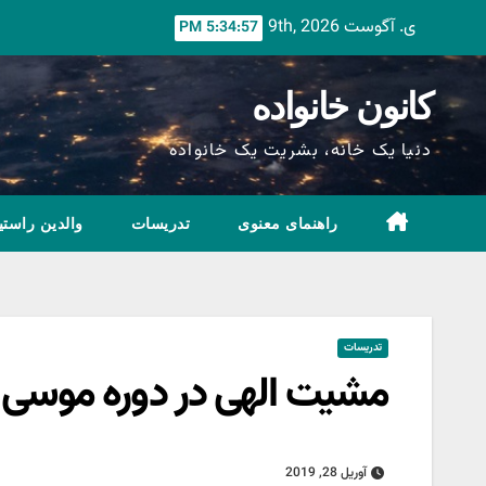
Ski
ی. آگوست 9th, 2026
5:34:59 PM
t
conten
کانون خانواده
دنیا یک خانه، بشریت یک خانواده
راهنمای معنوی
تدریسات
والدین راستی
تدریسات
مشیت الهی در دوره موسی 3
آوریل 28, 2019