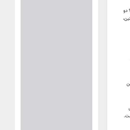
 دو
ین،
ن
شت.