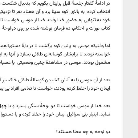
در ادامۀ گفتار جلسۀ قبل برایتان بگویم که بدنبال شکست ع
انتخاب کرده به بالای کوه سینا برد و آن هفتاد نفر تا نزدی
خود به تنهایی به حضور خدا رفت. خدا از موسی خواست تا چه
کتاب تورات و احکام، ده فرمان نوشته شده بر روی دولوحۀ س
اما وقتیکه موسی به پائین کوه برگشت تا در بارۀ دستورالع
خواسته بودند تا برایشان گوساله‌ای طلائی بسازد و آنها به
مشغول بودند. موسی در مشاهدۀ چنین وضعیتی با عصبانیت د
بعد از آن موسی با به آتش کشیدن گوسالۀ طلائی خاکستر آن ر
ایمان خود را حفظ کرده بودند، خواست تا تمامی افراد بی‌ایم
بعد خدا از موسی خواست تا دو لوحۀ سنگی بسازد و با چهل روز
نماید. اینبار بنی‌اسرائیل ایمان خود را حفظ کرده و با دستو
دو لوحه به چه معنا هستند؟