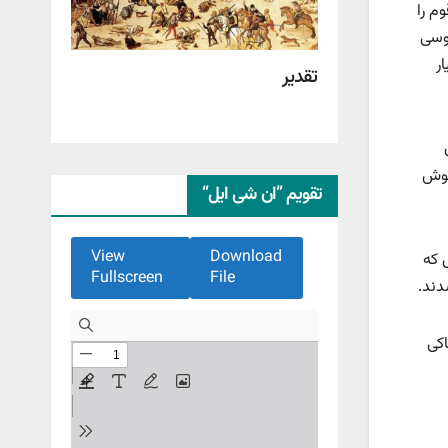
م را
موسی
ر
تقدیر
نوش
تقویم ”ان شی ایل“
View
Download
 که
Fullscreen
File
دند.
اکی