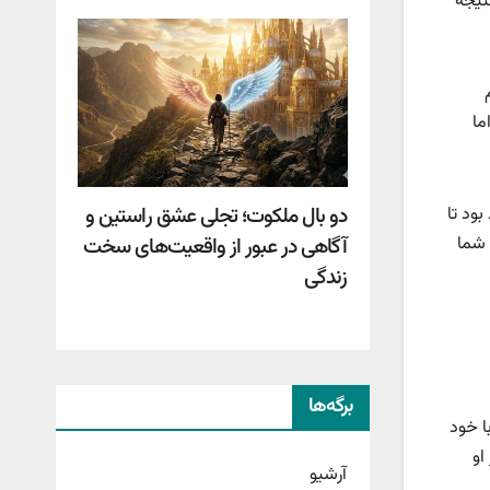
تیجه
ما
دو بال ملکوت؛ تجلی عشق راستین و
بود تا
آگاهی در عبور از واقعیت‌های سخت
 شما
زندگی
برگه‌ها
ا خود
او
آرشیو