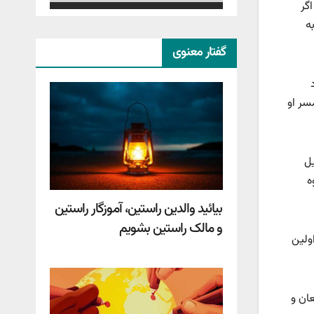
گر
ه
گفتار معنوی
سر او
یل
ه
بیائید والدین راستین، آموزگار راستین
و مالک راستین بشویم
اولین
عان و