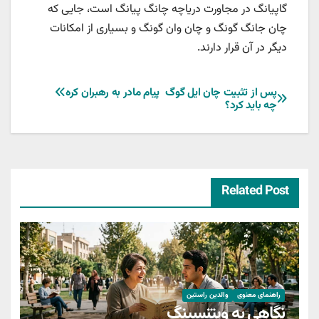
گاپیانگ در مجاورت دریاچه چانگ پیانگ است، جایی که
چان جانگ گونگ و چان وان گونگ و بسیاری از امکانات
دیگر در آن قرار دارند.
راهبری
پس از تثبیت چان ایل گوگ
پیام مادر به رهبران کره
چه باید کرد؟
نوشته
Related Post
راهنمای معنوی
والدین راستین
نگاهی به ویتنسینگ