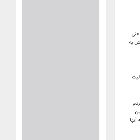
یعنی
تن به
لیت
ردم
ین
آنها