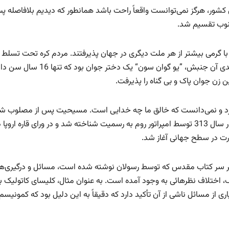
 کشور، هرگز نمی‌توانست واقعاً راحت باشد همانطور که دیدیم بلافاصله پ
جنوب تقسیم شد.
 با گرمی بیشتر از هر ملت دیگری در جهان پذیرفتند. مردم کره تحت تسلط
ظالمانه ژاپن، در آرزوی استقلال بودند. یکی از چهره های کلیدی آن جنبش، ”یو گوان سون“ یک دخ
 زن جوان پاک و بی گناه را پذیرفت.
نکرد و نمی‌دانست که خالق ما چه خدایی است. مسیحیت پس از مصلوب 
عیسی، از طریق تولد دوباره توسط روح القدس ظهور کرد و در سال 313 توسط امپراتور روم به رسمیت شناخته شد و در ورای قاره اروپا
ارت در سطح جهانی آغاز شد.
ه بر سر کتاب مقدس که توسط رسولان نوشته شده است، مسائل و درگیری‌ه
، اختلاف‌ نظرهائی به وجود آمده است. به عنوان مثال، کلیسای کاتولیک ب
ی از مسائل ناشی از آن تأکید دارد که دقیقاً به این دلیل بود که کمونیس