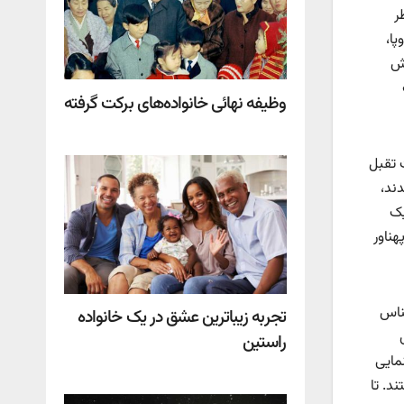
ر
پا،
بش
وظیفه نهائی خانواده‌های برکت گرفته
ت تقبل
کن شدند،
یک
هناور
ناس
تجربه زیباترین عشق در یک خانواده
راستین
نمایی
 در سراسر جهان رفتند. تا