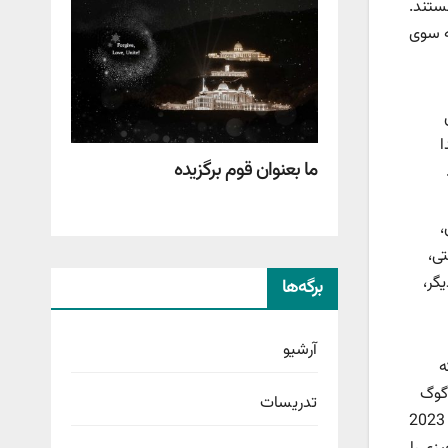
 هستند.
ه سوی
ا
ما بعنوان قوم برگزیده
،
ی،
گر،
برگه‌ها
آرشیو
ه
 گوگ
تدریسات
را محکم و استوار بنا نهادند. از طریق والدین راستین، معبدی که می‌توانیم در آن به والدین بهشتی بر روی زمین ملازمت کنیم، در سال 2023