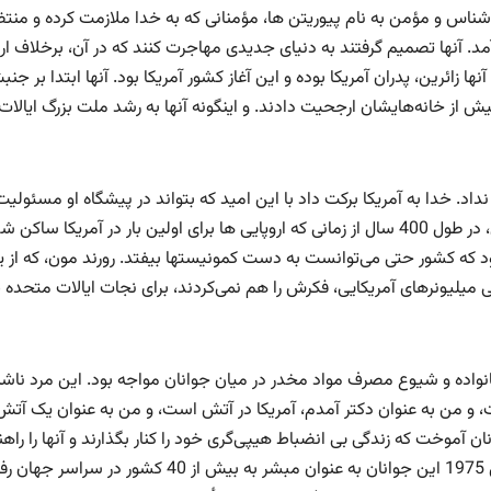
اس و مؤمن به نام پیوریتن ها، مؤمنانی که به خدا ملازمت کرده و منتظ
د. آنها تصمیم گرفتند به دنیای جدیدی مهاجرت کنند که در آن، برخلاف ارو
 زائرین، پدران آمریکا بوده و این آغاز کشور آمریکا بود. آنها ابتدا بر جن
از خانه‌هایشان ارجحیت دادند. و اینگونه آنها به رشد ملت بزرگ ایالات
ت نداد. خدا به آمریکا برکت داد با این امید که بتواند در پیشگاه او مسئولی
نموده و برکات خود را با جهان به اشتراک بگذارد. با این حال، در طول 400 سال از زمانی که اروپایی ها برای اولین بار در آمریکا سا
د که کشور حتی می‌توانست به دست کمونیستها بیفتد. رورند مون، که از 
یلیونرهای آمریکایی، فکرش را هم نمی‌کردند، برای نجات ایالات متحده پ
خانواده و شیوع مصرف مواد مخدر در میان جوانان مواجه بود. این مرد ناش
ست، و من به عنوان دکتر آمدم، آمریکا در آتش است، و من به عنوان یک آتش
انان آموخت که زندگی بی انضباط هیپی‌گری خود را کنار بگذارند و آنها را راه
کرد تا عشق راستین را با روح مسیحیت تمرین کنند. در سال 1975 این جوانان به عنوان مبشر به بیش از 40 کشور