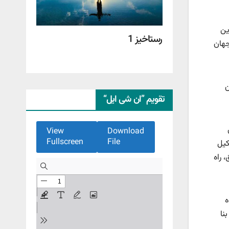
ین
رستاخیز 1
جهان
ن
تقویم ”ان شی ایل“
View
Download
Fullscreen
File
کیل
 راه
ه
ا بنا