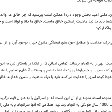
شکلات مواجه می شوند.
هان، ملتی امید بخش وجود دارد؟ ممکن است بپرسید که چرا خالق ما، والد
شما باید بدانید ماهیت راستین خالق ماست. خالق ما دانا و توانا است و 
اگذار کرد.
برند، مذاهب را مطابق حوزه‌های فرهنگی متنوع جهان بوجود آورد و از ای
ت الهی را به انجام برساند. تمامی ادیانی که از ابتدا در راستای نیل به این
ور که بسیاری از جویبارها و رودخانه‌ها به هم پیوسته و آبشاری عظیم را تش
وط کرده امروز را هدایت می‌کنند باید با درک ماهیت راستین خداوند خالق،
ه است. نمونه‌ای از آن این است که او اسرائیل را به عنوان قوم برگزید
انتخاب کرد و از طریق آنها، بازسازی از طریق غرامت را به مدت 4000 سال طولانی به انجام رسانید. هنگامی که آنها سرانجام پایه ملی ر
 تمامی انسانها عیسی را یگانه پسر خود نامید، او را پسرم صدا زد. اما