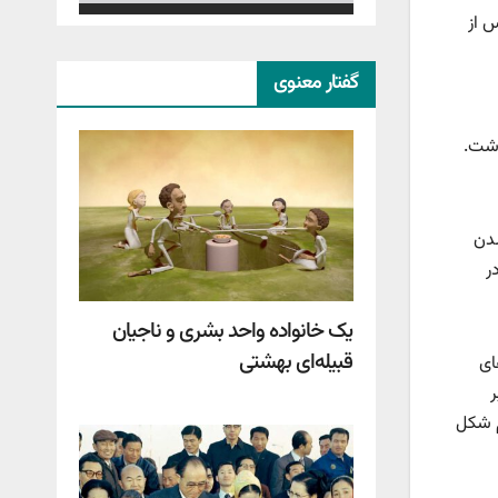
س از
گفتار معنوی
تر جوان بود که تنها 16 سال سن داشت.
شدن
 در
یک خانواده واحد بشری و ناجیان
قبیله‌ای بهشتی
ای
ر
م شکل