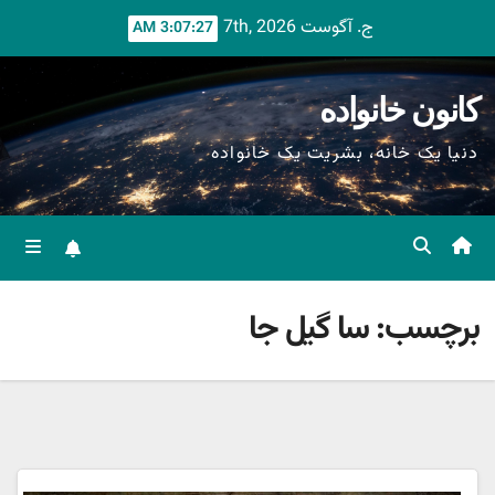
Ski
ج. آگوست 7th, 2026
3:07:28 AM
t
conten
کانون خانواده
دنیا یک خانه، بشریت یک خانواده
برچسب:
سا گیل جا