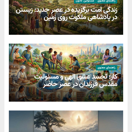
راهنمای معنوی
مسئولین کانون
زندگی امت برگزیده در عصر جدید: زیستن
در پادشاهی ملکوت روی زمین
راهنمای معنوی
کار؛ تجسدِ عشقِ الهی و مسئولیتِ
مقدسِ فرزندان در عصر حاضر