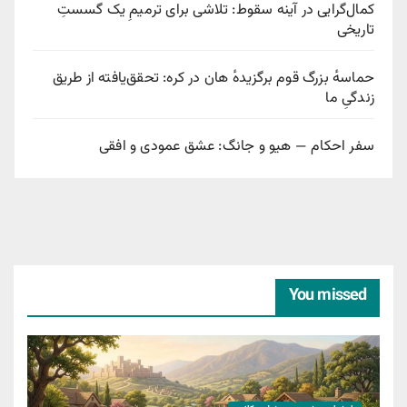
کمال‌گرایی در آینه سقوط: تلاشی برای ترمیمِ یک گسستِ
تاریخی
حماسهٔ بزرگ قوم برگزیدهٔ هان در کره: تحقق‌یافته از طریق
زندگیِ ما
سفر احکام — هیو و جانگ: عشق عمودی و افقی
You missed