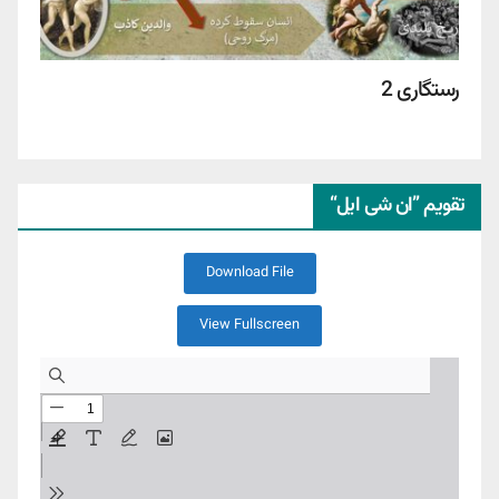
رستگاری 2
تقویم ”ان شی ایل“
Download File
View Fullscreen