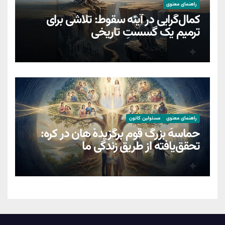
راهنمای معنوی
کمال‌گرایی در آینه سقوط: تلاشی برای
ترمیمِ یک گسستِ تاریخی
راهنمای معنوی
مسئولین کانون
حماسهٔ بزرگ قوم برگزیدهٔ هان در کره:
تحقق‌یافته از طریق زندگیِ ما