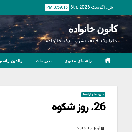
Ski
ش. آگوست 8th, 2026
3:59:16 PM
t
conten
کانون خانواده
دنیا یک خانه، بشریت یک خانواده
راهنمای معنوی
تدریسات
والدین راستی
سرودها و ترانه‌ها
26. روز شکوه
آوریل 15, 2018