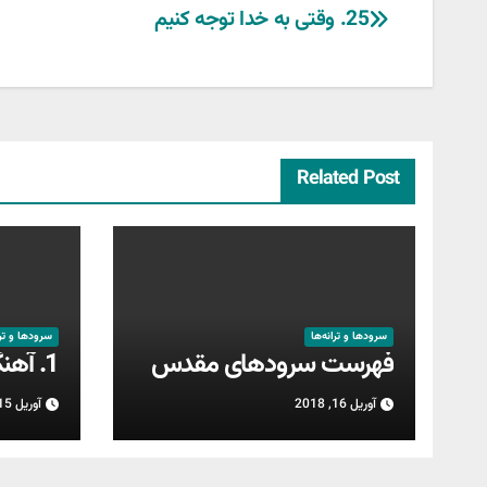
راهبری
25. وقتی به خدا توجه کنیم
نوشته
Related Post
سرودها و ترانه‌ها
سرودها و ترا
فهرست سرودهای مقدس
1. آهنگ پیروزیها
آوریل 16, 2018
آوریل 15, 2018