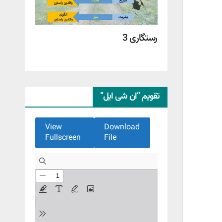
رستگاری 3
تقویم ”ان شی ایل“
View
Download
Fullscreen
File