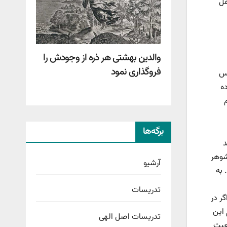
قل
والدین بهشتی هر ذره از وجودش را
فروگذاری نمود
دس
ده
برگه‌ها
د
شوهر
آرشیو
 به
تدریسات
گر در
 این
تدریسات اصل الهی
عیت