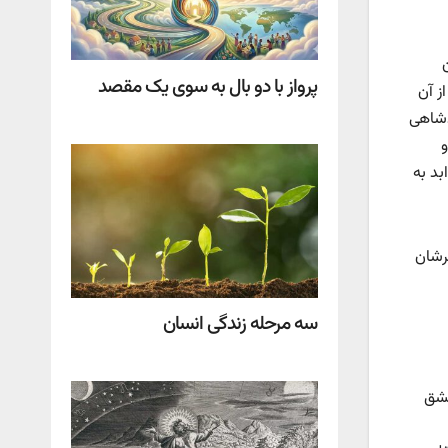
پرواز با دو بال به سوی یک مقصد
ز آن
دشاهی
و
بد به
رشان
سه مرحله زندگی انسان
عشق