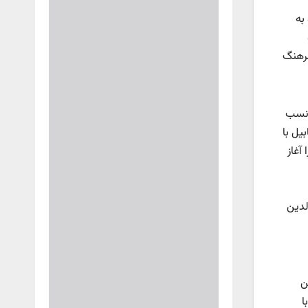
به
فرهنگ
ه نسب
یل با
آغاز
لدین
ن
ا