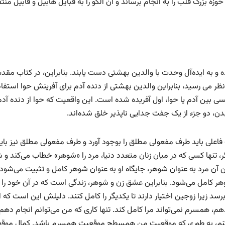
وزه بزرگ قلب را به انجام برساند و آن الگو را به قبایل هابیل و قابیل منت
 و به ایده‌آل وحدت با والدین بهشتی دست یابند. بنابراین، در کتاب مق
 نظر می رسید، بنابراین والدین بهشتی از دنده آدم برای آفرینش حوا استفا
کسی بین آدم یا حوا، اول آفریده شده است. این واقعیت که حوا از دنده آدم
دن، دو جزء از یک جفت جدایی ناپذیر خلق شده‌اند.
اعلی باید طرف مفعولی مطلق را بوجود آورد و طرف مفعولی مطلق نیز بای
ر، تنها کسی که در میان زنان متعدد دنیا، مرد را «شوهر» خطاب می‌کند و 
آن مرد به عنوان شوهر، جایگاه او به عنوان شوهر کامل و تثبیت می‌شود.
ر کامل می‌شود. بنابراین عشق زن و شوهر، زندگی است که در آن خود را
رسد زیرا زوجین اختیار دارند تا یکدیگر را کامل کنند. دلیلش این است که ا
دهم، همسرم نمی‌تواند مرا کامل کند. تنها کاری که من می‌توانم انجام دهم
مک کنم، به طوری که موقعیت من همسطح موقعیت همسرم باشد. کمال موق