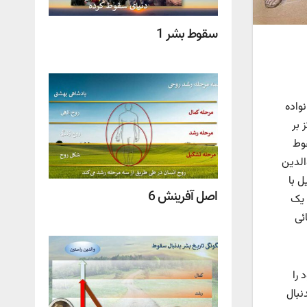
سقوط بشر 1
واده
 بر
قوط
الدین
 با
اصل آفرینش 6
 یک
ئی
 را
نبال