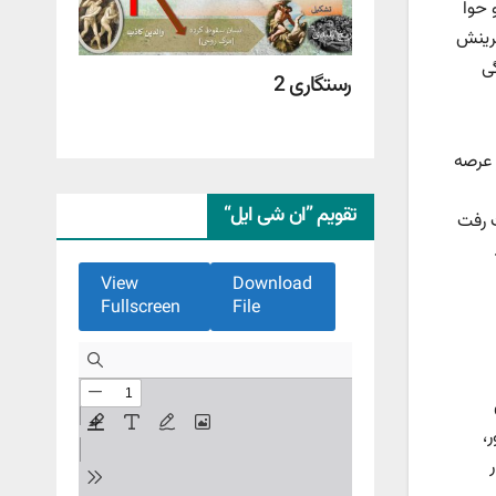
 حوا
فرینش
ی
رستگاری 2
 عرصه
تقویم ”ان شی ایل“
ت رفت
View
Download
Fullscreen
File
،