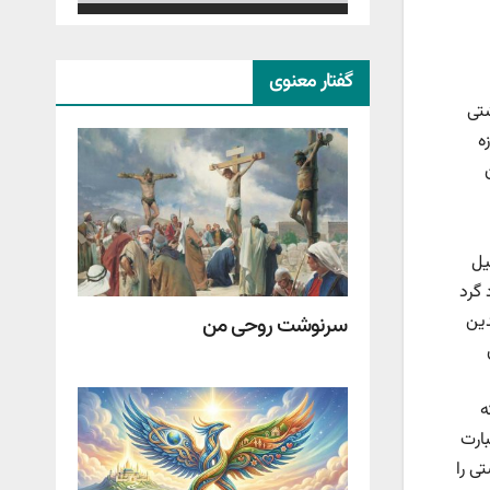
گفتار معنوی
تی
ه
یل
 گرد
دین
سرنوشت روحی من
ه
بارت
ی را