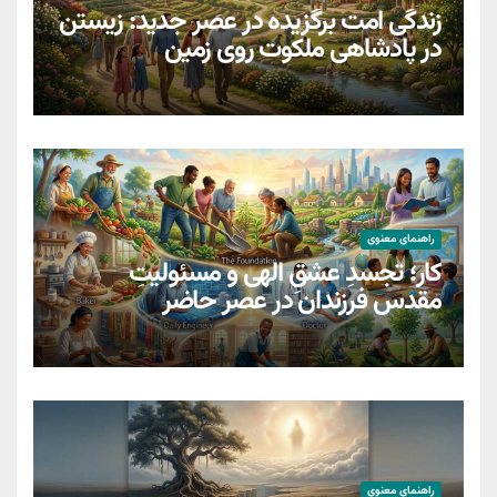
زندگی امت برگزیده در عصر جدید: زیستن
در پادشاهی ملکوت روی زمین
راهنمای معنوی
کار؛ تجسدِ عشقِ الهی و مسئولیتِ
مقدسِ فرزندان در عصر حاضر
راهنمای معنوی