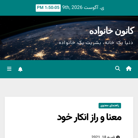
Ski
ی. آگوست 9th, 2026
1:50:07 PM
t
conten
کانون خانواده
دنیا یک خانه، بشریت یک خانواده
راهنمای معنوی
معنا و راز انکار خود
فوریه 18, 2021