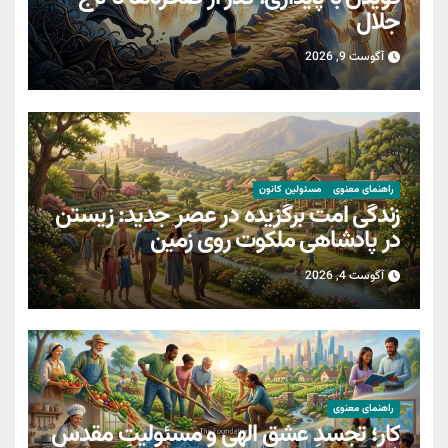
جلال
آگوست 9, 2026
راهنمای معنوی
مسئولین کانون
زندگی امت برگزیده در عصر جدید: زیستن
در پادشاهی ملکوت روی زمین
آگوست 4, 2026
راهنمای معنوی
کار؛ تجسدِ عشقِ الهی و مسئولیتِ مقدسِ