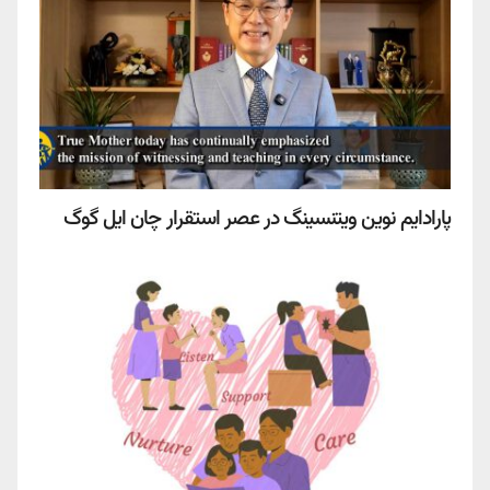
پارادایم نوین ویتنسینگ در عصر استقرار چان ایل گوگ