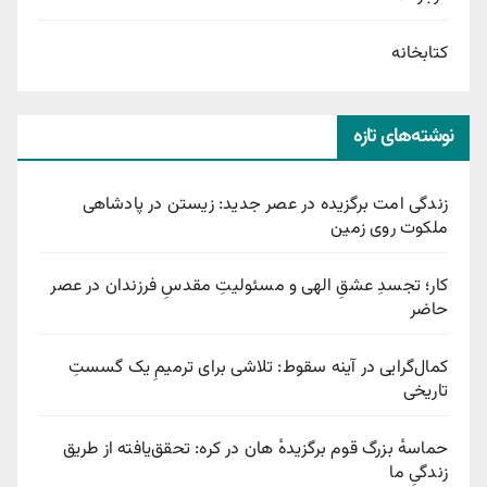
کتابخانه
نوشته‌های تازه
زندگی امت برگزیده در عصر جدید: زیستن در پادشاهی
ملکوت روی زمین
کار؛ تجسدِ عشقِ الهی و مسئولیتِ مقدسِ فرزندان در عصر
حاضر
کمال‌گرایی در آینه سقوط: تلاشی برای ترمیمِ یک گسستِ
تاریخی
حماسهٔ بزرگ قوم برگزیدهٔ هان در کره: تحقق‌یافته از طریق
زندگیِ ما