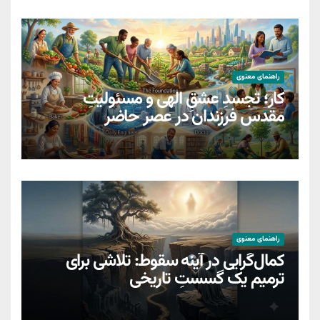
راهنمای معنوی
کار؛ تجسدِ عشقِ الهی و مسئولیتِ
مقدسِ فرزندان در عصر حاضر
راهنمای معنوی
کمال‌گرایی در آینه سقوط: تلاشی برای
ترمیمِ یک گسستِ تاریخی