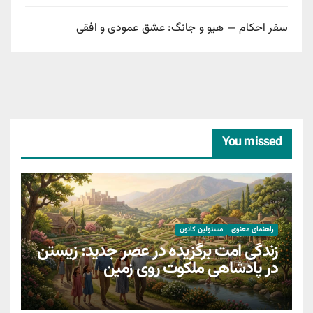
سفر احکام — هیو و جانگ: عشق عمودی و افقی
You missed
راهنمای معنوی
مسئولین کانون
زندگی امت برگزیده در عصر جدید: زیستن
در پادشاهی ملکوت روی زمین