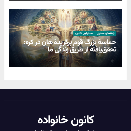
راهنمای معنوی
مسئولین کانون
حماسهٔ بزرگ قوم برگزیدهٔ هان در کره:
تحقق‌یافته از طریق زندگیِ ما
کانون خانواده