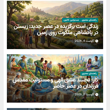
راهنمای معنوی
مسئولین کانون
زندگی امت برگزیده در عصر جدید: زیستن
در پادشاهی ملکوت روی زمین
آگوست 4, 2026
راهنمای معنوی
کار؛ تجسدِ عشقِ الهی و مسئولیتِ مقدسِ
فرزندان در عصر حاضر
آگوست 2, 2026