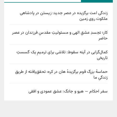
زندگی امت برگزیده در عصر جدید: زیستن در پادشاهی
ملکوت روی زمین
کار؛ تجسدِ عشقِ الهی و مسئولیتِ مقدسِ فرزندان در عصر
حاضر
کمال‌گرایی در آینه سقوط: تلاشی برای ترمیمِ یک گسستِ
تاریخی
حماسهٔ بزرگ قوم برگزیدهٔ هان در کره: تحقق‌یافته از طریق
زندگیِ ما
سفر احکام — هیو و جانگ: عشق عمودی و افقی