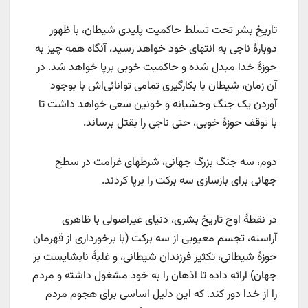
تاریخ بشر تحت تسلط حاکمیت پلیدی شیطان، با ظهور
دوبارۀ ناجی به انتهای خود خواهد رسید، آنگاه همه چیز به
حوزۀ خدا مبدل شده و حاکمیت خوبی برپا خواهد شد. در
آن زمان، شیطان با بکارگیری تمامی توانائی‌اش با بوجود
آوردن یک جنگ وحشیانه و خونین سعی خواهد داشت تا
با توقف حوزۀ خوبی، حتی ناجی را بقتل برساند.
دوم، سه جنگ بزرگ جهانی، شرطهای غرامت در سطح
جهانی برای بازسازی سه برکت را برپا کردند.
در نقطۀ اوج تاریخ بشری، دنیای غیراصولی با ظاهری
آراسته، تجسم معیوبی از سه برکت (با برخورداری از قهرمان
حوزۀ شیطانی، تکثیر فرزندان شیطانی، و غلبۀ نابشایست بر
جهان) ارائه داده تا اذهان را به خود مشغول داشته و مردم
را از خدا دور کند. که این دلیل اساسی برای هجوم مردم