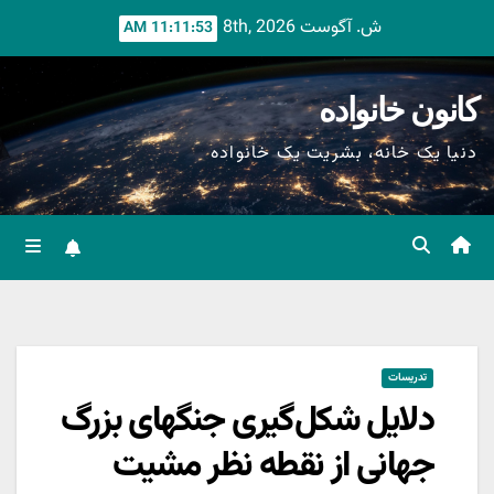
Ski
ش. آگوست 8th, 2026
11:11:54 AM
t
conten
کانون خانواده
دنیا یک خانه، بشریت یک خانواده
تدریسات
دلایل شکل‌گیری جنگهای بزرگ
جهانی از نقطه نظر مشیت